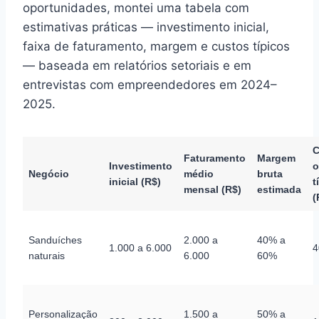
oportunidades, montei uma tabela com
estimativas práticas — investimento inicial,
faixa de faturamento, margem e custos típicos
— baseada em relatórios setoriais e em
entrevistas com empreendedores em 2024–
2025.
C
Faturamento
Margem
Investimento
o
Negócio
médio
bruta
inicial (R$)
t
mensal (R$)
estimada
(
Sanduíches
2.000 a
40% a
1.000 a 6.000
4
naturais
6.000
60%
Personalização
1.500 a
50% a