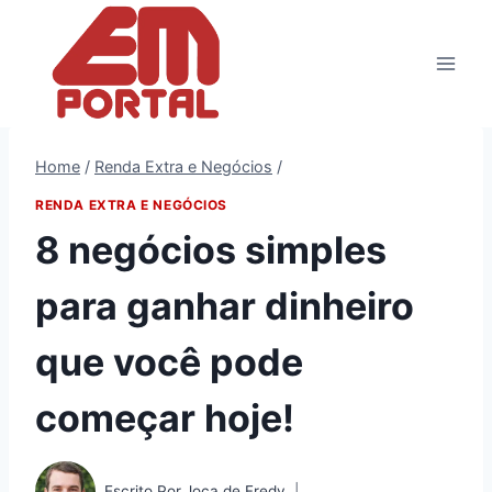
Pular
para
o
Conteúdo
Home
/
Renda Extra e Negócios
/
RENDA EXTRA E NEGÓCIOS
8 negócios simples
para ganhar dinheiro
que você pode
começar hoje!
Escrito Por
Joca de Fredy