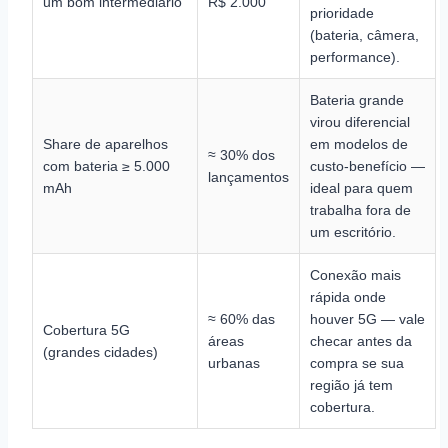
um bom intermediário
R$ 2.000
prioridade
(bateria, câmera,
performance).
Bateria grande
virou diferencial
Share de aparelhos
em modelos de
≈ 30% dos
com bateria ≥ 5.000
custo-benefício —
lançamentos
mAh
ideal para quem
trabalha fora de
um escritório.
Conexão mais
rápida onde
≈ 60% das
houver 5G — vale
Cobertura 5G
áreas
checar antes da
(grandes cidades)
urbanas
compra se sua
região já tem
cobertura.