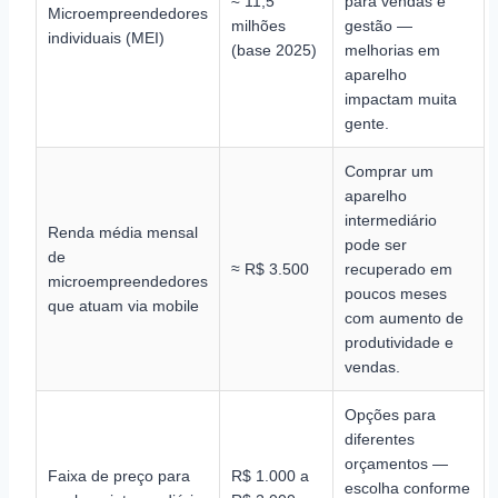
≈ 11,5
para vendas e
Microempreendedores
milhões
gestão —
individuais (MEI)
(base 2025)
melhorias em
aparelho
impactam muita
gente.
Comprar um
aparelho
intermediário
Renda média mensal
pode ser
de
≈ R$ 3.500
recuperado em
microempreendedores
poucos meses
que atuam via mobile
com aumento de
produtividade e
vendas.
Opções para
diferentes
orçamentos —
Faixa de preço para
R$ 1.000 a
escolha conforme