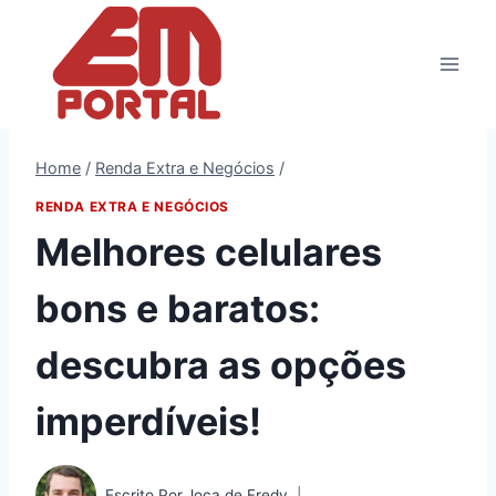
Pular
para
o
Conteúdo
Home
/
Renda Extra e Negócios
/
RENDA EXTRA E NEGÓCIOS
Melhores celulares
bons e baratos:
descubra as opções
imperdíveis!
Escrito Por
Joca de Fredy