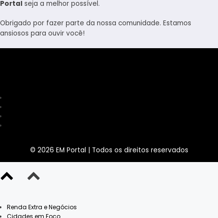
Portal
seja a melhor possível.
Obrigado por fazer parte da nossa comunidade. Estamos
ansiosos para ouvir você!
Redes Sociais
Facebook
Linkedin
YouTube
Contato
Política de Privacidade
Sobre Nós
Termos de Uso
© 2026 EM Portal | Todos os direitos reservados
Renda Extra e Negócios
Cidades em Foco