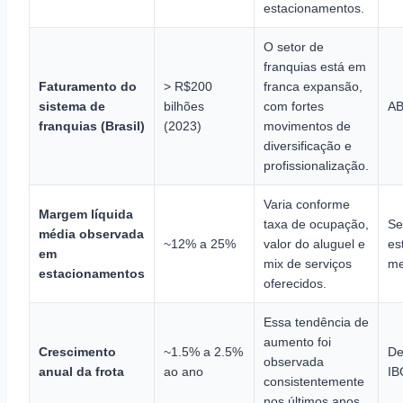
estacionamentos.
O setor de
franquias está em
Faturamento do
> R$200
franca expansão,
sistema de
bilhões
com fortes
A
franquias (Brasil)
(2023)
movimentos de
diversificação e
profissionalização.
Varia conforme
Margem líquida
taxa de ocupação,
Se
média observada
~12% a 25%
valor do aluguel e
es
em
mix de serviços
me
estacionamentos
oferecidos.
Essa tendência de
aumento foi
Crescimento
~1.5% a 2.5%
De
observada
anual da frota
ao ano
IB
consistentemente
nos últimos anos.