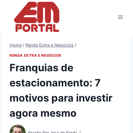
Pular
para
o
Conteúdo
Home
/
Renda Extra e Negócios
/
RENDA EXTRA E NEGÓCIOS
Franquias de
estacionamento: 7
motivos para investir
agora mesmo
Escrito Por
Joca de Fredy