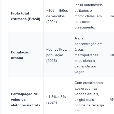
Inclui automóveis,
~105 milhões
utilitários e
Frota total
de veículos
motocicletas, em
De
estimada (Brasil)
(2024)
constante
crescimento.
A alta
concentração em
~86–88% da
áreas
População
população
metropolitanas
IB
urbana
(2023)
impulsiona a
demanda por
vagas.
Com crescimento
acelerado nas
Participação de
vendas anuais,
~1.5% a 3%
veículos
exigirá mais
A
(2024)
elétricos na frota
pontos de recarga
em