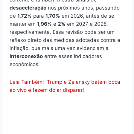
desaceleração
nos próximos anos, passando
de
1,72%
para
1,70%
em 2026, antes de se
manter em
1,96%
e
2%
em 2027 e 2028,
respectivamente. Essa revisão pode ser um
reflexo direto das medidas adotadas contra a
inflação, que mais uma vez evidenciam a
interconexão
entre esses indicadores
econômicos.
Leia Também:
Trump e Zelensky batem boca
E
ao vivo e fazem dólar disparar!
x
p
e
c
t
a