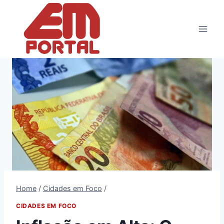
Pular
para
o
Conteúdo
Home
/
Cidades em Foco
/
CIDADES EM FOCO