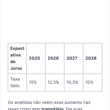
Expect
ativa
2025
2026
2027
2028
de
Juros
Taxa
15%
12,5%
10,5%
10%
Selic
Os analistas não veem esse aumento nas
taxas como algo
transitório
. Em suas