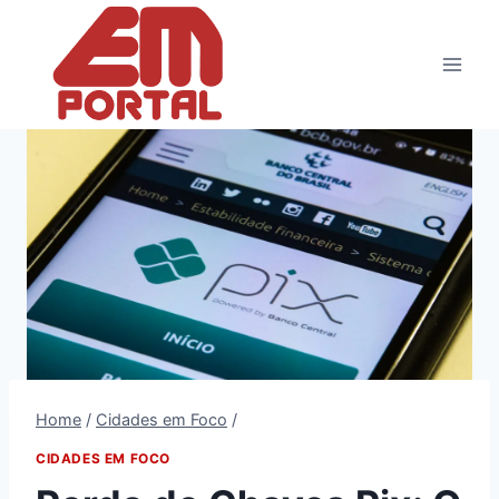
Pular
para
o
Conteúdo
Home
/
Cidades em Foco
/
CIDADES EM FOCO