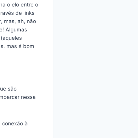
a o elo entre o
ravés de links
r, mas, ah, não
te! Algumas
 (aqueles
es, mas é bom
que são
embarcar nessa
a conexão à