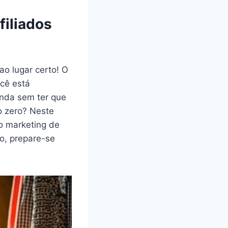
iliados
ao lugar certo! O
cê está
enda sem ter que
o zero? Neste
o marketing de
ão, prepare-se