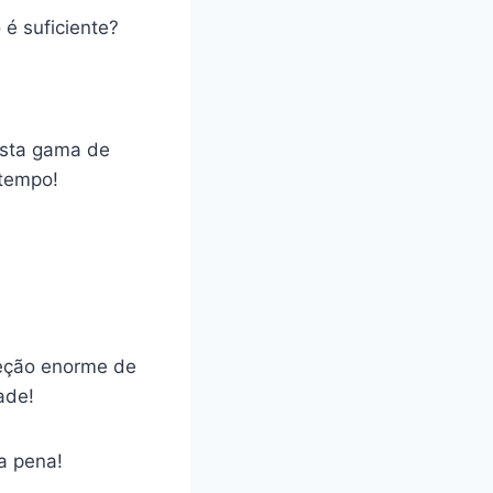
é suficiente?
asta gama de
 tempo!
leção enorme de
ade!
a pena!