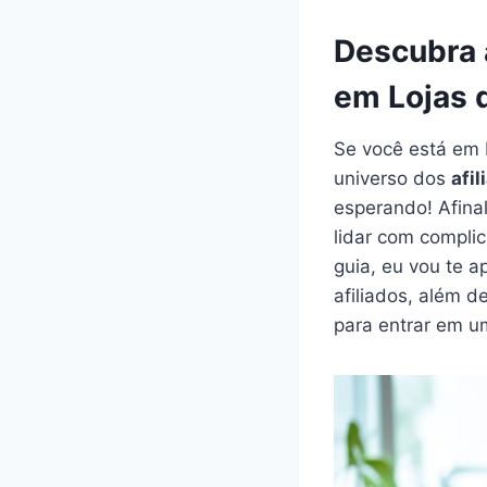
Descubra 
em Lojas 
Se você está em
universo dos
afil
esperando! Afina
lidar com compli
guia, eu vou te 
afiliados, além 
para entrar em u