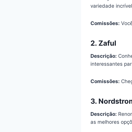
variedade incríve
Comissões:
Você
2.
Zaful
Descrição:
Conhe
interessantes par
Comissões:
Cheg
3.
Nordstro
Descrição:
Renom
as melhores opçõe