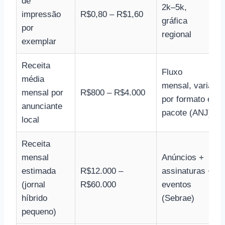
de
2k–5k,
impressão
R$0,80 – R$1,60
gráfica
por
regional
exemplar
Receita
Fluxo
média
mensal, varia
mensal por
R$800 – R$4.000
por formato e
anunciante
pacote (ANJ)
local
Receita
mensal
Anúncios +
estimada
R$12.000 –
assinaturas +
(jornal
R$60.000
eventos
híbrido
(Sebrae)
pequeno)