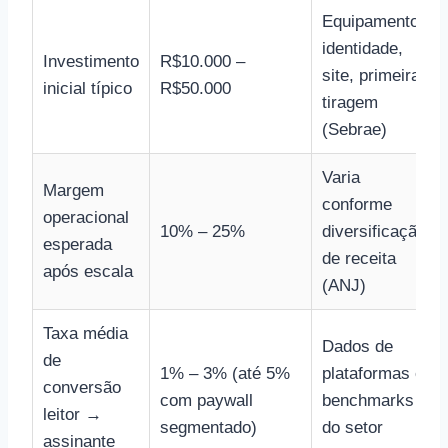
Equipamento,
identidade,
Investimento
R$10.000 –
site, primeira
inicial típico
R$50.000
tiragem
(Sebrae)
Varia
Margem
conforme
operacional
10% – 25%
diversificação
esperada
de receita
após escala
(ANJ)
Taxa média
Dados de
de
1% – 3% (até 5%
plataformas e
conversão
com paywall
benchmarks
leitor →
segmentado)
do setor
assinante