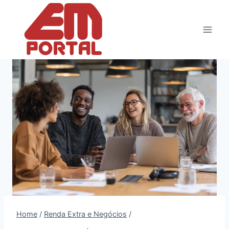
Pular
para
o
Conteúdo
Home
/
Renda Extra e Negócios
/