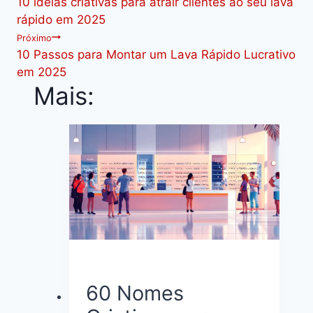
10 ideias criativas para atrair clientes ao seu lava
de
rápido em 2025
Próximo
Post
10 Passos para Montar um Lava Rápido Lucrativo
em 2025
Mais:
60 Nomes