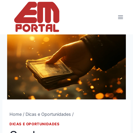
Pular
para
o
Conteúdo
Home
/
Dicas e Oportunidades
/
DICAS E OPORTUNIDADES