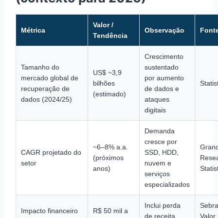
Valor /
Métrica
Observação
Font
Tendência
Crescimento
Tamanho do
sustentado
US$ ~3,9
mercado global de
por aumento
bilhões
Statis
recuperação de
de dados e
(estimado)
dados (2024/25)
ataques
digitais
Demanda
cresce por
~6–8% a.a.
Grand
CAGR projetado do
SSD, HDD,
(próximos
Resea
setor
nuvem e
anos)
Statis
serviços
especializados
Inclui perda
Sebra
Impacto financeiro
R$ 50 mil a
de receita,
Valor