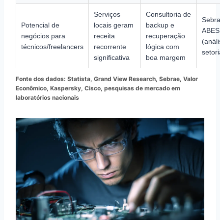
Serviços
Consultoria de
Sebra
Potencial de
locais geram
backup e
ABES
negócios para
receita
recuperação
(anál
técnicos/freelancers
recorrente
lógica com
setori
significativa
boa margem
Fonte dos dados: Statista, Grand View Research, Sebrae, Valor
Econômico, Kaspersky, Cisco, pesquisas de mercado em
laboratórios nacionais