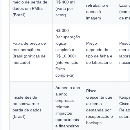
médio de perda de
R$ 400 mil
retrabalho e
Econ
dados em PMEs
(varia por
danos à
(comp
(Brasil)
setor)
imagem
de me
R$ 300
(recuperação
Faixa de preço de
lógica
Preço
Pesqu
recuperação no
simples) a
depende do
merc
Brasil (práticas de
R$ 10.000+
tipo de falha e
labor
mercado)
(intervenção
do laboratório
nacio
física
complexa)
Aumento ano
Risco
a ano;
Incidentes de
crescente que
Kaspe
empresas
ransomware e
alimenta
Cisco 
relatam
perda de dados
demanda por
Relat
impactos
(Brasil)
recuperação e
setori
operacionais
backups
e financeiros