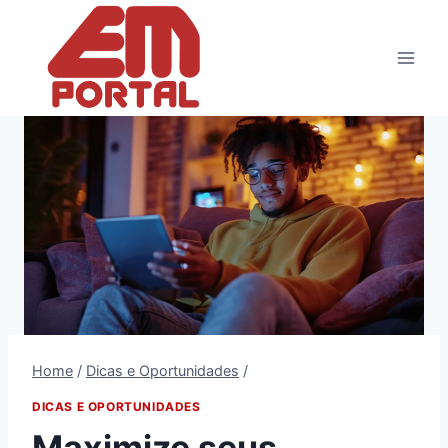
Pular
para
o
Conteúdo
Home
/
Dicas e Oportunidades
/
DICAS E OPORTUNIDADES
Maximize seus