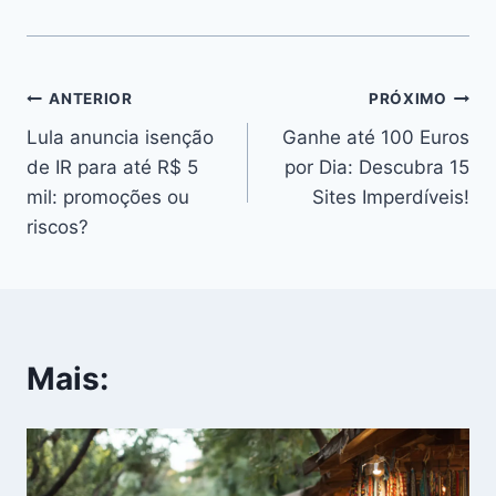
Navegação
ANTERIOR
PRÓXIMO
Lula anuncia isenção
Ganhe até 100 Euros
de
de IR para até R$ 5
por Dia: Descubra 15
Post
mil: promoções ou
Sites Imperdíveis!
riscos?
Mais: