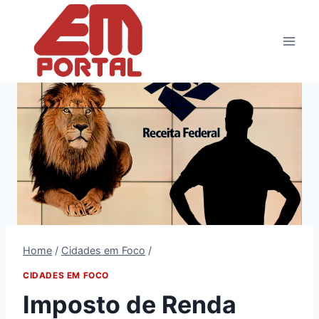
Pular
para
o
Conteúdo
Home
/
Cidades em Foco
/
CIDADES EM FOCO
Imposto de Renda