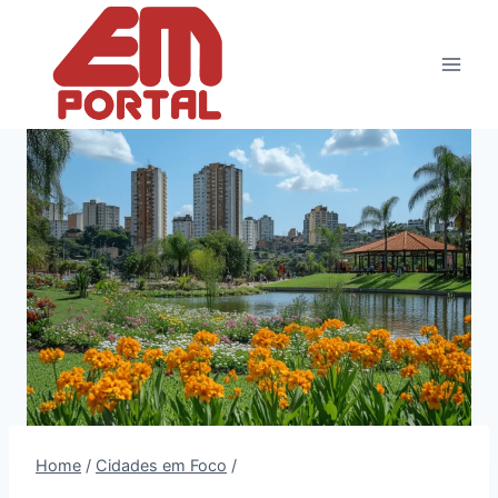
Pular
para
o
Conteúdo
Home
/
Cidades em Foco
/