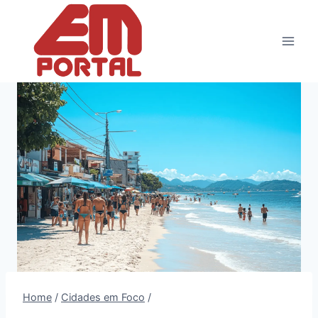
Pular
para
o
Conteúdo
Home
/
Cidades em Foco
/