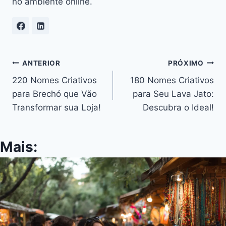
no ambiente online.
Navegação
ANTERIOR
PRÓXIMO
220 Nomes Criativos
180 Nomes Criativos
de
para Brechó que Vão
para Seu Lava Jato:
Post
Transformar sua Loja!
Descubra o Ideal!
Mais: