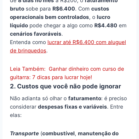
de
8 dias no mês
a R$200, o
faturamento
bruto
sobe para
R$6.400
. Com
custos
operacionais bem controlados
, o
lucro
líquido
pode chegar a algo como
R$4.480
em
cenários favoráveis
.
Entenda como
lucrar até R$6.400 com aluguel
de brinquedos
.
Leia Também:
Ganhar dinheiro com curso de
guitarra: 7 dicas para lucrar hoje!
2. Custos que você não pode ignorar
Não adianta só olhar o
faturamento
: é preciso
considerar
despesas fixas e variáveis
. Entre
elas:
Transporte
(
combustível
,
manutenção do