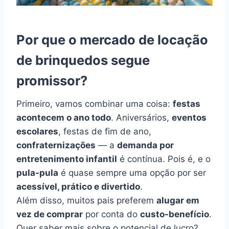
Por que o mercado de locação
de brinquedos segue
promissor?
Primeiro, vamos combinar uma coisa:
festas
acontecem o ano todo
. Aniversários,
eventos
escolares
, festas de fim de ano,
confraternizações
— a
demanda por
entretenimento infantil
é contínua. Pois é, e o
pula-pula
é quase sempre uma opção por ser
acessível, prático e divertido
.
Além disso, muitos pais preferem
alugar em
vez de comprar
por conta do
custo-benefício
.
Quer saber mais sobre o potencial de lucro?