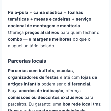
Pula-pula
+
cama elástica
+
toalhas
temáticas
+
mesas e cadeiras
+
serviço
opcional de montagem e monitoria
.
Ofereça
preços atrativos
para quem fechar o
combo
— e
margens melhores
do que o
aluguel unitário isolado.
Parcerias locais
Parcerias com buffets
,
escolas
,
organizadores de festas
e até com
lojas de
artigos infantis
podem ser o
diferencial
.
Faça
acordos de indicação
, ofereça
comissões ou descontos exclusivos
para
parceiros. Eu garanto: uma
boa rede local
traz
fluxo
e reduz
custo com aquisição de