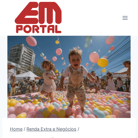
Pular
para
o
Conteúdo
Home
/
Renda Extra e Negócios
/