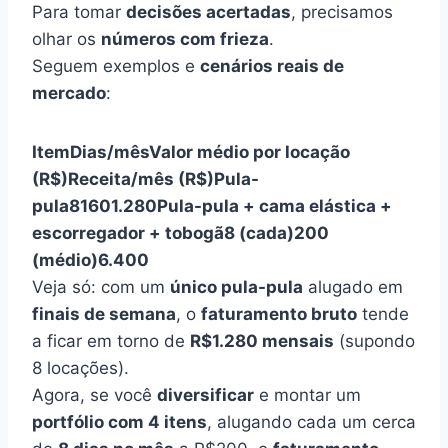
Para tomar
decisões acertadas
, precisamos
olhar os
números com frieza
.
Seguem exemplos e
cenários reais de
mercado
:
Item
Dias/mês
Valor médio por locação
(R$)
Receita/mês (R$)
Pula-
pula
8
160
1.280
Pula-pula + cama elástica +
escorregador + tobogã
8 (cada)
200
(médio)
6.400
Veja só: com um
único pula-pula
alugado em
finais de semana
, o
faturamento bruto
tende
a ficar em torno de
R$1.280 mensais
(supondo
8 locações).
Agora, se você
diversificar
e montar um
portfólio com 4 itens
, alugando cada um cerca