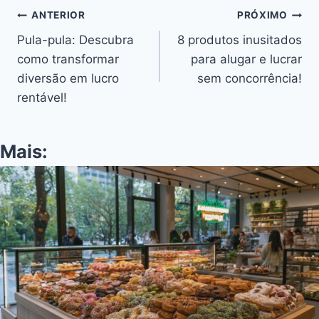
Navegação
ANTERIOR
PRÓXIMO
Pula-pula: Descubra
8 produtos inusitados
de
como transformar
para alugar e lucrar
Post
diversão em lucro
sem concorrência!
rentável!
Mais: