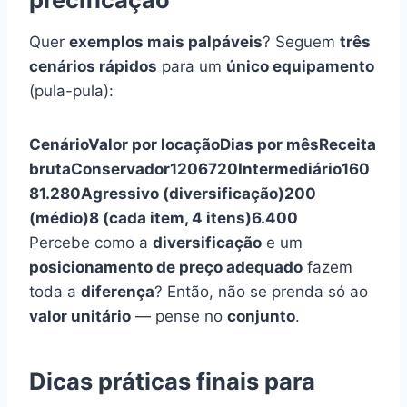
Quer
exemplos mais palpáveis
? Seguem
três
cenários rápidos
para um
único equipamento
(pula-pula):
Cenário
Valor por locação
Dias por mês
Receita
bruta
Conservador
120
6
720
Intermediário
160
8
1.280
Agressivo (diversificação)
200
(médio)
8 (cada item, 4 itens)
6.400
Percebe como a
diversificação
e um
posicionamento de preço adequado
fazem
toda a
diferença
? Então, não se prenda só ao
valor unitário
— pense no
conjunto
.
Dicas práticas finais para