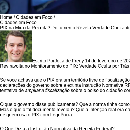
Home
/
Cidades em Foco
/
Cidades em Foco
PIX na Mira da Receita? Documento Revela Verdade Chocante
Escrito Por
Joca de Fredy
14 de fevereiro de 20
Reviravolta no Monitoramento do PIX: Verdade Oculta por Trás
Se você achava que o PIX era um território livre de fiscalizaç
declarações do governo sobre a extinta Instrução Normativa R
tentativa de
ampliar a fiscalização
sobre o bolso do cidadão c
O que o governo disse publicamente? Que a norma tinha como ún
Mas o que o tal documento revelou? Que a intenção real era c
de quem usa o PIX com frequência.
O Que Dizia a Instrução Normativa da Receita Federal?