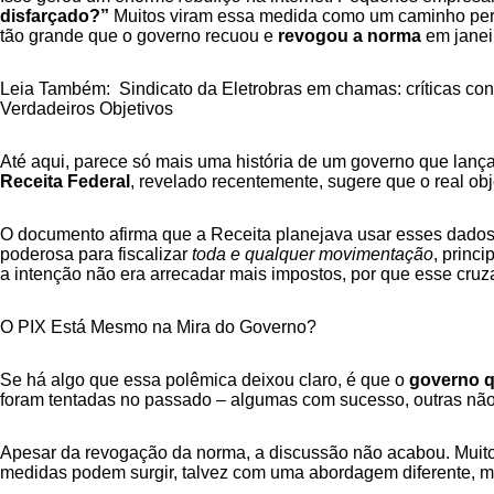
disfarçado?”
Muitos viram essa medida como um caminho perigo
tão grande que o governo recuou e
revogou a norma
em janei
Leia Também:
Sindicato da Eletrobras em chamas: críticas con
Verdadeiros Objetivos
Até aqui, parece só mais uma história de um governo que lança
Receita Federal
, revelado recentemente, sugere que o real ob
O documento afirma que a Receita planejava usar esses dados 
poderosa para fiscalizar
toda e qualquer movimentação
, princ
a intenção não era arrecadar mais impostos, por que esse cr
O PIX Está Mesmo na Mira do Governo?
Se há algo que essa polêmica deixou claro, é que o
governo q
foram tentadas no passado – algumas com sucesso, outras não. M
Apesar da revogação da norma, a discussão não acabou. Muitos 
medidas podem surgir, talvez com uma abordagem diferente, 