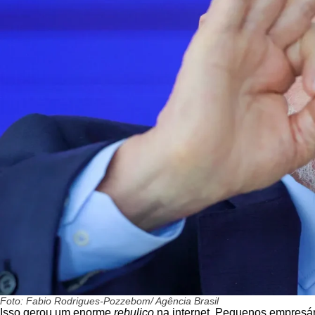
Foto: Fabio Rodrigues-Pozzebom/ Agência Brasil
Isso gerou um enorme
rebuliço
na internet. Pequenos empresár