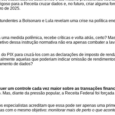
so para a Receita cruzar dados e, no futuro, criar alguma for
ro de 2025.
tundentes a Bolsonaro e Lula revelam uma crise na política ene
 uma medida polêmica, recebe críticas e volta atrás, certo? M
jetivo dessa instrução normativa não era apenas combater a la
do PIX para cruzá-los com as declarações de imposto de renda
ipalmente aquelas que poderiam indicar omissão de rendimentos. 
uzamento de dados?
uer um controle cada vez maior sobre as transações financ
as, diante da pressão popular, a Receita Federal foi forçada a
especialistas acreditam que essa pode ser apenas uma primeira
mas com o mesmo objetivo:
monitorar mais de perto o que acont