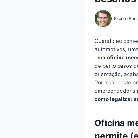
Escrito Por
Quando eu comec
automotivos, uma
uma
oficina mec
de perto casos d
orientação, acab
Por isso, neste 
empreendedoris
como legalizar 
Oficina me
permite (