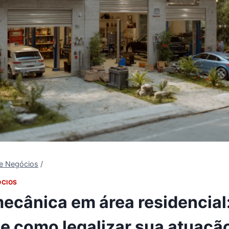
 e Negócios
/
ÓCIOS
mecânica em área residencial
 e como legalizar sua atuaçã