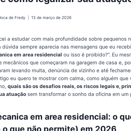
Joca de Fredy
13 de março de 2026
ei a estudar com mais profundidade sobre pequenos n
 dúvida sempre aparecia nas mensagens que eu recebia
anica em area residencial
ou isso é proibido?”. Eu me
e mecânicos que começaram na garagem de casa e, por
aram levando multa, denúncia de vizinho e até fechame
artigo eu quero te mostrar com calma, como alguém que
mo,
quais são os desafios reais, os riscos legais e, pr
sua atuação
sem transformar o sonho da oficina em um p
canica em area residencial: o que
e o que não permite) em 2026