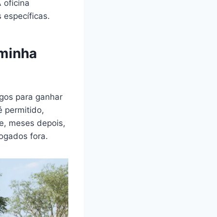
 oficina
s específicas.
 minha
igos para ganhar
é permitido,
 e, meses depois,
jogados fora.