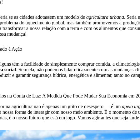
s!
ceria se as cidades adotassem um modelo de
agricultura urbana
. Seria
 problema do aquecimento global, mas também promovemos a produção 
ia transformar a nossa relação com a terra e com os alimentos que cons
essa mudança!
ado à Ação
guns têm a facilidade de simplesmente comprar comida, a climatologis
a social
. Sem ela, não podemos lidar eficazmente com as mudanças cli
duzir e garantir segurança hídrica, energética e alimentar, tanto no ca
dios na Conta de Luz: A Medida Que Pode Mudar Sua Economia em 2
lor na agricultura não é apenas um grito de desespero — é um
apelo ur
 nossa forma de interagir com nosso meio ambiente. É o momento de u
tas, é o nosso futuro que está em jogo. Vamos agir antes que seja tarde