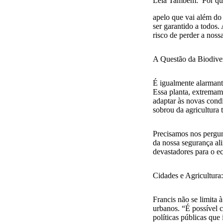
Leia Também:
Por qu
apelo que vai além do
ser garantido a todos.
risco de perder a noss
A Questão da Biodive
É igualmente alarmante
Essa planta, extremam
adaptar às novas condi
sobrou da agricultura t
Precisamos nos pergunt
da nossa segurança ali
devastadores para o e
Cidades e Agricultura
Francis não se limita 
urbanos. “É possível c
políticas públicas que