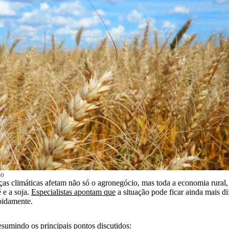
ão
as climáticas afetam não só o agronegócio, mas toda a economia rural, 
 e a soja.
Especialistas apontam que
a situação pode ficar ainda mais dif
pidamente.
esumindo os principais pontos discutidos: