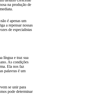
 um desafio crescente
anosa na produção de
imediata.
 não é apenas um
iga a repensar nossas
vozes de especialistas
 língua e traz sua
 ano. As condições
rma. Ela nos faz
uas palavras é um
evem se unir para
gimos pode determinar