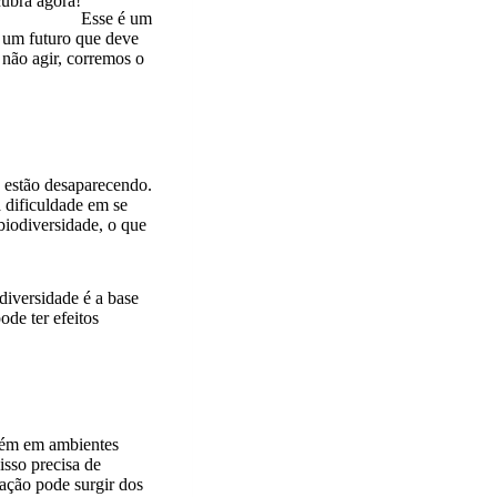
cubra agora!
Esse é um
e um futuro que deve
 não agir, corremos o
, estão desaparecendo.
 dificuldade em se
biodiversidade, o que
diversidade é a base
de ter efeitos
mbém em ambientes
isso precisa de
vação pode surgir dos