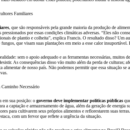
ultores Familiares
iares
, que são responsáveis pela grande maioria da produção de aliment
s pressionados por essas condições climáticas adversas. “Eles não con
cionais de plantio e colheita”, explica Francis. O resultado disso? Um
 fungos, que visam suas plantações em meio a esse calor insuportável. 
ealidade: sem o apoio adequado e as ferramentas necessárias, muitos de
sistir. As consequências disso vão muito além da perda de culturas; 
a alimentar de nosso país. Não podemos permitir que essa situação se 
ivas.
Um Caminho Necessário
ra em sua posição: o
governo deve implementar políticas públicas
que
para a captação e armazenamento de água, além da geração de energia su
ores para cultivarem seus próprios alimentos e reflorestarem suas terras.
estaca, com um fervor que reflete a urgência da situação.