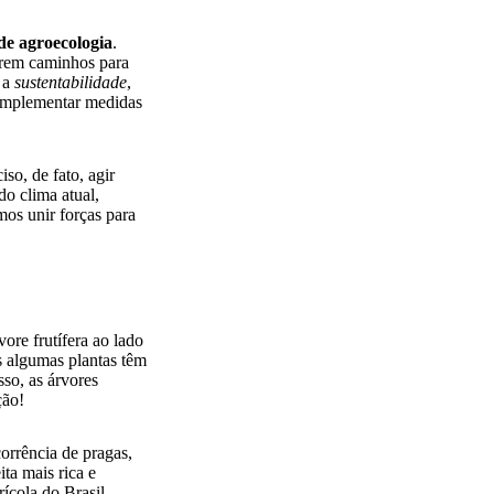
 de agroecologia
.
brem caminhos para
 a
sustentabilidade
,
 implementar medidas
iso, de fato, agir
do clima atual,
mos unir forças para
vore frutífera ao lado
s algumas plantas têm
so, as árvores
ção!
orrência de pragas,
ta mais rica e
ícola do Brasil.