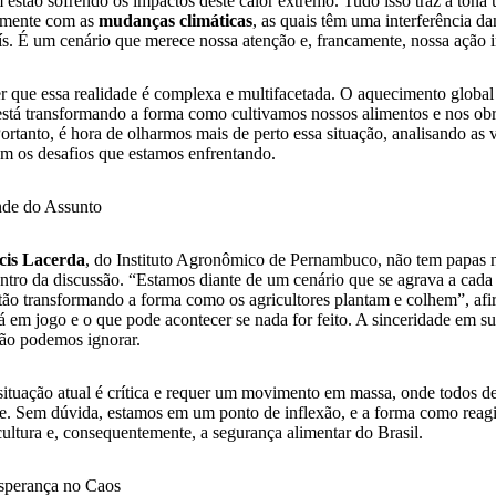
 estão sofrendo os impactos deste calor extremo. Tudo isso traz à tona
tamente com as
mudanças climáticas
, as quais têm uma interferência d
ís. É um cenário que merece nossa atenção e, francamente, nossa ação 
que essa realidade é complexa e multifacetada. O aquecimento global
 está transformando a forma como cultivamos nossos alimentos e nos obr
 Portanto, é hora de olharmos mais de perto essa situação, analisando as 
m os desafios que estamos enfrentando.
de do Assunto
cis Lacerda
, do Instituto Agronômico de Pernambuco, não tem papas na
ntro da discussão. “Estamos diante de um cenário que se agrava a cada
stão transformando a forma como os agricultores plantam e colhem”, afi
stá em jogo e o que pode acontecer se nada for feito. A sinceridade em s
ão podemos ignorar.
 situação atual é crítica e requer um movimento em massa, onde todos d
ade. Sem dúvida, estamos em um ponto de inflexão, e a forma como rea
cultura e, consequentemente, a segurança alimentar do Brasil.
sperança no Caos