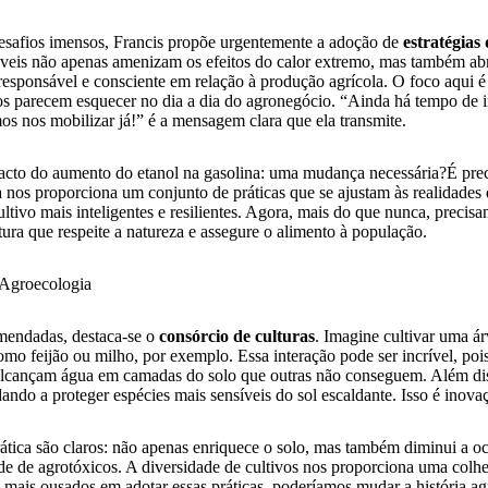
desafios imensos, Francis propõe urgentemente a adoção de
estratégias
táveis não apenas amenizam os efeitos do calor extremo, mas também a
sponsável e consciente em relação à produção agrícola. O foco aqui é
s parecem esquecer no dia a dia do agronegócio. “Ainda há tempo de
os nos mobilizar já!” é a mensagem clara que ela transmite.
cto do aumento do etanol na gasolina: uma mudança necessária?
É prec
 nos proporciona um conjunto de práticas que se ajustam às realidades 
ultivo mais inteligentes e resilientes. Agora, mais do que nunca, precisa
ura que respeite a natureza e assegure o alimento à população.
 Agroecologia
omendadas, destaca-se o
consórcio de culturas
. Imagine cultivar uma ár
mo feijão ou milho, por exemplo. Essa interação pode ser incrível, poi
alcançam água em camadas do solo que outras não conseguem. Além dis
ndo a proteger espécies mais sensíveis do sol escaldante. Isso é inova
ática são claros: não apenas enriquece o solo, mas também diminui a oc
e de agrotóxicos. A diversidade de cultivos nos proporciona uma colhei
mais ousados em adotar essas práticas, poderíamos mudar a história agr