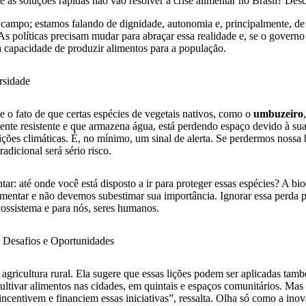
e as soluções rápidas não vão resolver a crise alimentar no Brasil? Des
 campo; estamos falando de dignidade, autonomia e, principalmente, d
 As políticas precisam mudar para abraçar essa realidade e, se o governo
a capacidade de produzir alimentos para a população.
rsidade
 o fato de que certas espécies de vegetais nativos, como o
umbuzeiro
ente resistente e que armazena água, está perdendo espaço devido à sua
ções climáticas. É, no mínimo, um sinal de alerta. Se perdermos nossa 
radicional será sério risco.
ar: até onde você está disposto a ir para proteger essas espécies? A bio
mentar e não devemos subestimar sua importância. Ignorar essa perda po
cossistema e para nós, seres humanos.
: Desafios e Oportunidades
à agricultura rural. Ela sugere que essas lições podem ser aplicadas ta
ultivar alimentos nas cidades, em quintais e espaços comunitários. Mas 
 incentivem e financiem essas iniciativas”, ressalta. Olha só como a ino