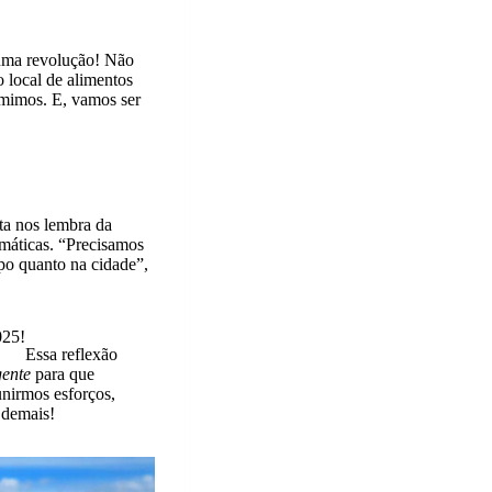
 uma revolução! Não
local de alimentos
umimos. E, vamos ser
ta nos lembra da
máticas. “Precisamos
mpo quanto na cidade”,
025!
Essa reflexão
gente
para que
nirmos esforços,
 demais!