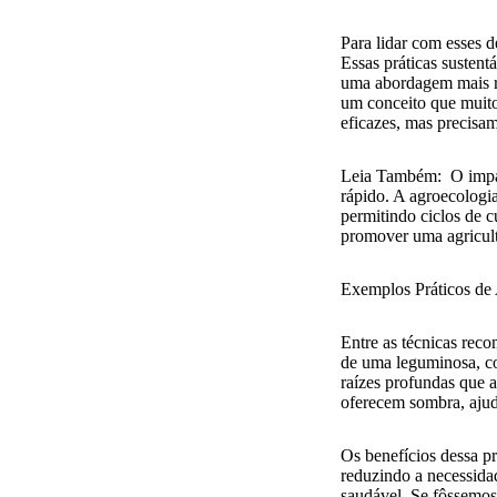
Para lidar com esses 
Essas práticas susten
uma abordagem mais re
um conceito que muito
eficazes, mas precisam
Leia Também:
O impa
rápido. A agroecologia
permitindo ciclos de c
promover uma agricult
Exemplos Práticos de
Entre as técnicas rec
de uma leguminosa, co
raízes profundas que 
oferecem sombra, ajuda
Os benefícios dessa pr
reduzindo a necessidad
saudável. Se fôssemos 