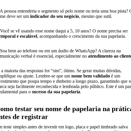
 A pessoa entenderia o segmento só pelo nome ou teria uma boa pista? 
me deve ser um
indicador do seu negócio
, mesmo que sutil.
 Você se vê usando esse nome daqui a 5, 10 anos? O nome precisa ser
emporal e escalável
, acompanhando o crescimento da sua papelaria.
 Soa bem ao telefone ou em um áudio de WhatsApp? A clareza na
municação verbal é essencial, especialmente no
atendimento ao client
 a maioria das respostas for “sim”, ótimo. Se gerar muitas dúvidas,
mplifique ou ajuste. Lembre-se que um
nome bem validado
é um
vestimento que poupa tempo e dinheiro a longo prazo, garantindo que s
rca seja facilmente reconhecida e lembrada pelo público. Este é um pa
ndamental para o
sucesso da sua papelaria
.
omo testar seu nome de papelaria na prátic
ntes de registrar
 teste simples antes de investir em logo, placa e papel timbrado salva