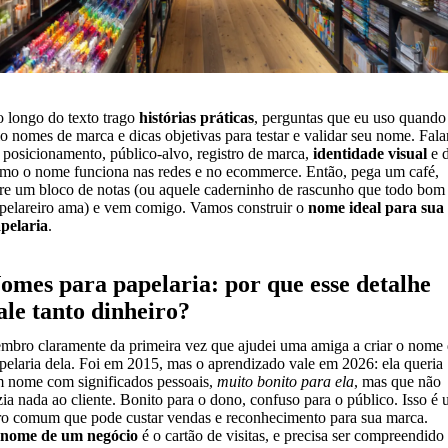
 longo do texto trago
histórias práticas
, perguntas que eu uso quando
io nomes de marca e dicas objetivas para testar e validar seu nome. Fala
 posicionamento, público-alvo, registro de marca,
identidade visual
e 
mo o nome funciona nas redes e no ecommerce. Então, pega um café,
re um bloco de notas (ou aquele caderninho de rascunho que todo bom
pelareiro ama) e vem comigo. Vamos construir o
nome ideal para sua
pelaria
.
omes para papelaria: por que esse detalhe
ale tanto dinheiro?
mbro claramente da primeira vez que ajudei uma amiga a criar o nome
pelaria dela. Foi em 2015, mas o aprendizado vale em 2026: ela queria
 nome com significados pessoais,
muito bonito para ela
, mas que não
zia nada ao cliente. Bonito para o dono, confuso para o público. Isso é
ro comum que pode custar vendas e reconhecimento para sua marca.
nome de um negócio
é o cartão de visitas, e precisa ser compreendido