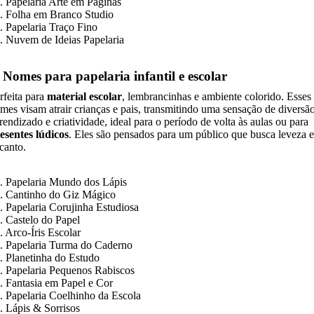
. Papelaria Arte em Páginas
. Folha em Branco Studio
. Papelaria Traço Fino
. Nuvem de Ideias Papelaria
. Nomes para papelaria infantil e escolar
rfeita para
material escolar
, lembrancinhas e ambiente colorido. Esses
mes visam atrair crianças e pais, transmitindo uma sensação de diversão
rendizado e criatividade, ideal para o período de volta às aulas ou para
esentes lúdicos
. Eles são pensados para um público que busca leveza e
canto.
. Papelaria Mundo dos Lápis
. Cantinho do Giz Mágico
. Papelaria Corujinha Estudiosa
. Castelo do Papel
. Arco-Íris Escolar
. Papelaria Turma do Caderno
. Planetinha do Estudo
. Papelaria Pequenos Rabiscos
. Fantasia em Papel e Cor
. Papelaria Coelhinho da Escola
. Lápis & Sorrisos