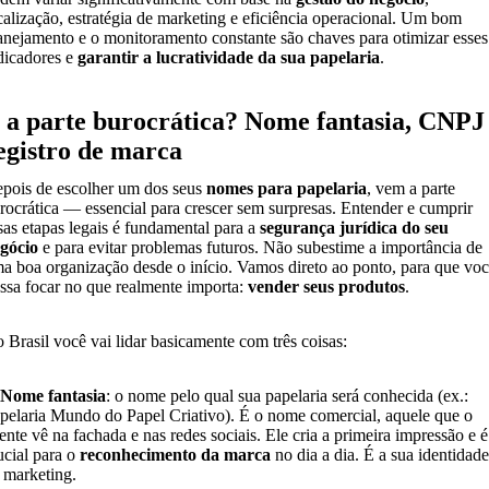
calização, estratégia de marketing e eficiência operacional. Um bom
anejamento e o monitoramento constante são chaves para otimizar esses
dicadores e
garantir a lucratividade da sua papelaria
.
 a parte burocrática? Nome fantasia, CNPJ
egistro de marca
pois de escolher um dos seus
nomes para papelaria
, vem a parte
rocrática — essencial para crescer sem surpresas. Entender e cumprir
sas etapas legais é fundamental para a
segurança jurídica do seu
gócio
e para evitar problemas futuros. Não subestime a importância de
a boa organização desde o início. Vamos direto ao ponto, para que vo
ssa focar no que realmente importa:
vender seus produtos
.
 Brasil você vai lidar basicamente com três coisas:
 Nome fantasia
: o nome pelo qual sua papelaria será conhecida (ex.:
pelaria Mundo do Papel Criativo). É o nome comercial, aquele que o
iente vê na fachada e nas redes sociais. Ele cria a primeira impressão e é
ucial para o
reconhecimento da marca
no dia a dia. É a sua identidade
 marketing.