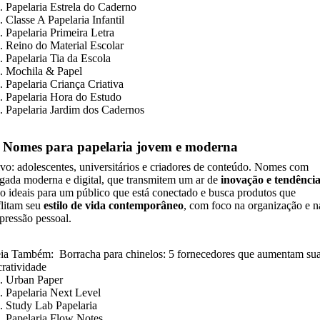
. Papelaria Estrela do Caderno
. Classe A Papelaria Infantil
. Papelaria Primeira Letra
. Reino do Material Escolar
. Papelaria Tia da Escola
. Mochila & Papel
. Papelaria Criança Criativa
. Papelaria Hora do Estudo
. Papelaria Jardim dos Cadernos
. Nomes para papelaria jovem e moderna
vo: adolescentes, universitários e criadores de conteúdo. Nomes com
gada moderna e digital, que transmitem um ar de
inovação e tendênci
o ideais para um público que está conectado e busca produtos que
flitam seu
estilo de vida contemporâneo
, com foco na organização e n
pressão pessoal.
ia Também:
Borracha para chinelos: 5 fornecedores que aumentam su
cratividade
. Urban Paper
. Papelaria Next Level
. Study Lab Papelaria
. Papelaria Flow Notes