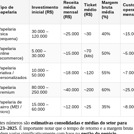
Receita
Margem
Ticket
Cust
Tipo de
Investimento
média
bruta
médio
oper
apelaria
inicial (R$)
mensal
média
(R$)
mens
(R$)
(%)
apelaria
30.000 –
ísica
~25.000
~30
40%
~15.
120.000
(pequena)
apelaria
5.000 –
~70
nline
~15.000
50%
~5.00
30.000
(kits)
(ecommerce)
apelaria
10.000 –
riativa /
~18.000
~120
55%
~7.00
50.000
ersonalizados
apelaria
80.000 –
~40.000
~200
60%
~25.
premium
250.000
apelaria de
15.000 –
airro (MEI /
~12.000
~25
35%
~8.00
60.000
icro)
tes números são
estimativas consolidadas e médias do setor para
23–2025
. É importante notar que o tempo de retorno e a margem bruta
dem variar significativamente com base na
gestão do negócio
,