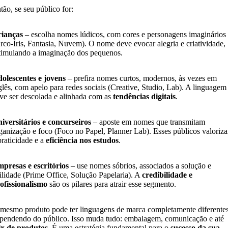
tão, se seu público for:
ianças
– escolha nomes lúdicos, com cores e personagens imaginários
rco-Íris, Fantasia, Nuvem). O nome deve evocar alegria e criatividade,
timulando a imaginação dos pequenos.
olescentes e jovens
– prefira nomes curtos, modernos, às vezes em
glês, com apelo para redes sociais (Creative, Studio, Lab). A linguagem
ve ser descolada e alinhada com as
tendências digitais
.
iversitários e concurseiros
– aposte em nomes que transmitam
ganização e foco (Foco no Papel, Planner Lab). Esses públicos valoriz
praticidade e a
eficiência nos estudos
.
presas e escritórios
– use nomes sóbrios, associados a solução e
ilidade (Prime Office, Solução Papelaria). A
credibilidade e
ofissionalismo
são os pilares para atrair esse segmento.
mesmo produto pode ter linguagens de marca completamente diferente
pendendo do público. Isso muda tudo: embalagem, comunicação e até
x de produtos
. É uma estratégia fundamental para o
sucesso da sua