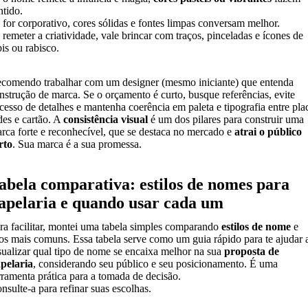
ntido.
 for corporativo, cores sólidas e fontes limpas conversam melhor.
 remeter a criatividade, vale brincar com traços, pinceladas e ícones de
pis ou rabisco.
comendo trabalhar com um designer (mesmo iniciante) que entenda
nstrução de marca. Se o orçamento é curto, busque referências, evite
cesso de detalhes e mantenha coerência em paleta e tipografia entre pla
des e cartão. A
consistência visual
é um dos pilares para construir uma
rca forte e reconhecível, que se destaca no mercado e
atrai o público
rto
. Sua marca é a sua promessa.
abela comparativa: estilos de nomes para
apelaria e quando usar cada um
ra facilitar, montei uma tabela simples comparando
estilos de nome
e
os mais comuns. Essa tabela serve como um guia rápido para te ajudar 
sualizar qual tipo de nome se encaixa melhor na sua
proposta de
pelaria
, considerando seu público e seu posicionamento. É uma
rramenta prática para a tomada de decisão.
nsulte-a para refinar suas escolhas.