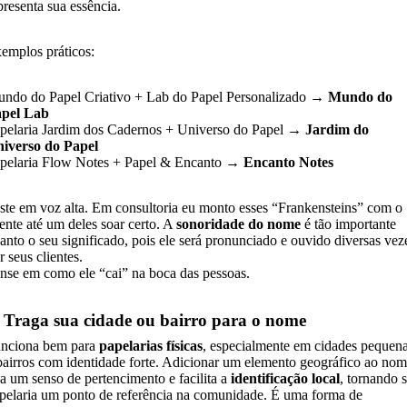
presenta sua essência.
emplos práticos:
ndo do Papel Criativo + Lab do Papel Personalizado →
Mundo do
pel Lab
pelaria Jardim dos Cadernos + Universo do Papel →
Jardim do
iverso do Papel
pelaria Flow Notes + Papel & Encanto →
Encanto Notes
ste em voz alta. Em consultoria eu monto esses “Frankensteins” com o
iente até um deles soar certo. A
sonoridade do nome
é tão importante
anto o seu significado, pois ele será pronunciado e ouvido diversas vez
r seus clientes.
nse em como ele “cai” na boca das pessoas.
. Traga sua cidade ou bairro para o nome
nciona bem para
papelarias físicas
, especialmente em cidades pequen
bairros com identidade forte. Adicionar um elemento geográfico ao no
ia um senso de pertencimento e facilita a
identificação local
, tornando 
pelaria um ponto de referência na comunidade. É uma forma de