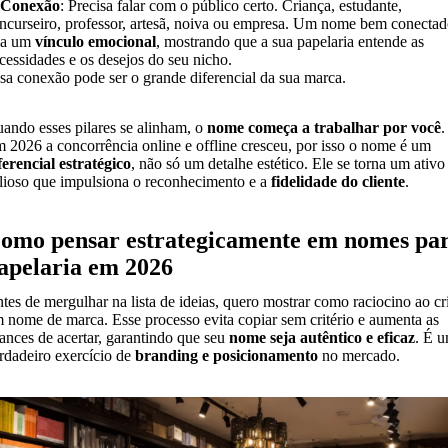
 Conexão
: Precisa falar com o público certo. Criança, estudante,
ncurseiro, professor, artesã, noiva ou empresa. Um nome bem conecta
ia um
vínculo emocional
, mostrando que a sua papelaria entende as
cessidades e os desejos do seu nicho.
sa conexão pode ser o grande diferencial da sua marca.
ando esses pilares se alinham, o
nome começa a trabalhar por você
.
 2026 a concorrência online e offline cresceu, por isso o nome é um
ferencial estratégico
, não só um detalhe estético. Ele se torna um ativo
lioso que impulsiona o reconhecimento e a
fidelidade do cliente
.
omo pensar estrategicamente em nomes pa
apelaria em 2026
tes de mergulhar na lista de ideias, quero mostrar como raciocino ao cr
 nome de marca. Esse processo evita copiar sem critério e aumenta as
ances de acertar, garantindo que seu
nome seja autêntico e eficaz
. É 
rdadeiro exercício de
branding e posicionamento
no mercado.