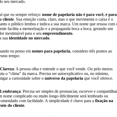
lo seu mercado.
aí que eu sempre reforço:
nome de papelaria não é para você, é para
u cliente
. Sua emoção conta, claro, mas o que movimenta o caixa é o
anto o público lembra e indica a sua marca. Um nome que ressoa com 
iente facilita a memorização e a propaganda boca a boca, gerando um
lor inestimável para o seu
empreendimento
.
a sua
identidade no mercado
.
ando eu penso em
nomes para papelaria
, considero três pontos ao
smo tempo:
 Clareza
: A pessoa olha e entende o que você vende. Ou pelo menos
pta o “clima” da marca. Precisa ser autoexplicativo ou, no mínimo,
stigar a curiosidade sobre o
universo da papelaria
que você oferece.
 Lembrança
: Precisa ser simples de pronunciar, escrever e compartilhar
 nome complicado ou muito longo dificilmente será lembrado ou
comendado com facilidade. A simplicidade é chave para a
fixação na
nte do cliente
.