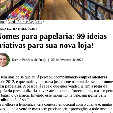
ome
/
Renda Extra e Negócios
/
NDA EXTRA E NEGÓCIOS
omes para papelaria: 99 ideias
riativas para sua nova loja!
Escrito Por
Joca de Fredy
25 de fevereiro de 2026
 tem uma coisa que eu já percebi, acompanhando
empreendedores
sde 2012, é que muita gente trava justamente na hora de escolher
nome
ra papelaria
. A pessoa já sabe o que quer vender, já tem a
ideia da
pelaria personalizada
, talvez até encontrou fornecedores, mas emperr
 batismo da marca. Entendo esse momento na pele: um
nome bem
colhido
não é só “bonitinho”.
e melhora a lembrança, cria conexão emocional com o cliente e, muitas
zes, ajuda a
vender mais
sem precisar gritar promoções a todo instante