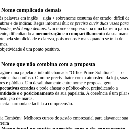
. Nome complicado demais
ês palavras em inglês + sigla + sobrenome costuma dar errado: difícil d
mbrar e de indicar. Regra informal útil:
se precisa ouvir duas vezes para
tender, está longo demais.
Um nome complexo cria uma barreira para 
iente, dificultando a
memorização e o compartilhamento
da sua marca
te pela simplicidade e clareza, pois menos é mais quando se trata de
mes.
objetividade é um ponto positivo.
. Nome que não combina com a proposta
agine uma papelaria infantil chamada “Office Prime Solutions” — o
iente entra confuso. O nome precisa bater com a atmosfera da loja, suas
res e público. Um desalinhamento entre nome e proposta gera
pectativas erradas
e pode afastar o público-alvo, prejudicando a
entidade e o posicionamento
da sua papelaria. A coerência é um pilar 
nstrução de marca.
a cria harmonia e facilita a compreensão.
ia Também:
Melhores cursos de gestão empresarial para alavancar sua
rreira
. Nome igual ou muito parecido com o do concorrente