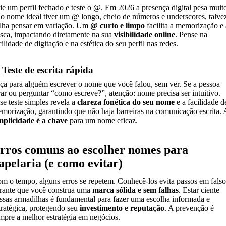
ie um perfil fechado e teste o @. Em 2026 a presença digital pesa muit
 o nome ideal tiver um @ longo, cheio de números e underscores, talve
lha pensar em variação. Um
@ curto e limpo
facilita a memorização e 
sca, impactando diretamente na sua
visibilidade online
. Pense na
cilidade de digitação e na estética do seu perfil nas redes.
 Teste de escrita rápida
ça para alguém escrever o nome que você falou, sem ver. Se a pessoa
rar ou perguntar “como escreve?”, atenção: nome precisa ser intuitivo.
se teste simples revela a
clareza fonética do seu nome
e a facilidade d
morização, garantindo que não haja barreiras na comunicação escrita. 
mplicidade é a chave
para um nome eficaz.
rros comuns ao escolher nomes para
apelaria (e como evitar)
m o tempo, alguns erros se repetem. Conhecê-los evita passos em falso
rante que você construa uma
marca sólida e sem falhas
. Estar ciente
ssas armadilhas é fundamental para fazer uma escolha informada e
tratégica, protegendo seu
investimento e reputação
. A prevenção é
mpre a melhor estratégia em negócios.