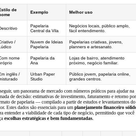
Estilo de
Exemplo
Melhor uso
nome
Papelaria
Negócios locais, público amplo,
Descritivo
Central da Vila
fácil entendimento.
Criativo /
Nuvem de Ideias
Papelarias criativas, jovens,
Lúdico
Papelaria
planners e artesanato.
Com nome
Papelaria da
Lojas de bairro, atendimento
próprio
Ana
próximo, negócio familiar.
Em inglês /
Urban Paper
Público jovem, papelaria online,
misturado
Studio
grandes centros.
seguir, um panorama de mercado com números práticos para ajudar na
mada de decisão: estimativas de investimento, faturamento e retorno por
rmato de papelaria — compilado a partir de estudos e levantamentos do
tor. Estes dados são essenciais para um
planejamento financeiro sólid
ra entender a viabilidade de cada tipo de negócio, permitindo que você
ça
escolhas estratégicas e bem fundamentadas
.