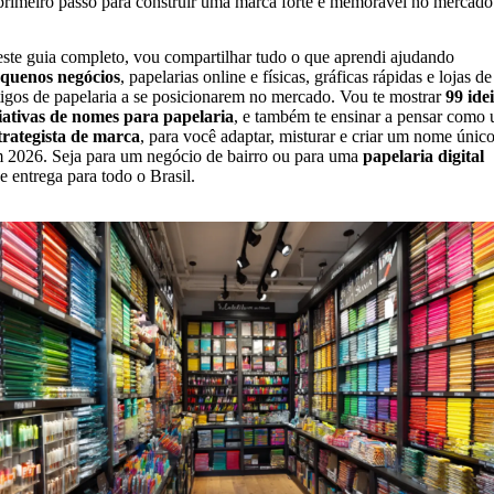
primeiro passo para construir uma marca forte e memorável no mercado
ste guia completo, vou compartilhar tudo o que aprendi ajudando
quenos negócios
, papelarias online e físicas, gráficas rápidas e lojas de
tigos de papelaria a se posicionarem no mercado. Vou te mostrar
99 ide
iativas de nomes para papelaria
, e também te ensinar a pensar como
trategista de marca
, para você adaptar, misturar e criar um nome únic
 2026. Seja para um negócio de bairro ou para uma
papelaria digital
e entrega para todo o Brasil.