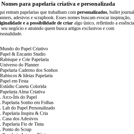
. Nomes para papelaria criativa e personalizada
ui entram papelarias que trabalham com
personalizados
, bullet journal
anners, adesivos e scrapbook. Esses nomes buscam evocar inspiração,
iginalidade e a possibilidade de criar
algo único, refletindo a essênci
 seu negócio e atraindo quem busca artigos exclusivos e com
rsonalidade.
 Mundo do Papel Criativo
 Papel & Encanto Studio
 Rabisque e Crie Papelaria
 Universo do Planner
 Papelaria Caderno dos Sonhos
 Rabiscos & Ideias Papelaria
 Papel em Festa
 Estúdio Caneta Colorida
 Papelaria Alma Criativa
. Arco-Íris do Papel
. Papelaria Sonho em Folhas
. Lab do Papel Personalizado
. Papelaria Inspira & Cria
. Casa dos Adesivos
. Papelaria Fio de Tinta
. Ponto do Scrap