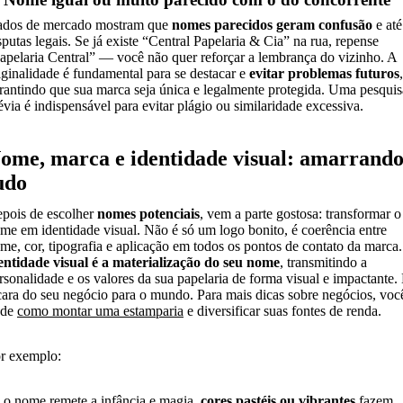
dos de mercado mostram que
nomes parecidos geram confusão
e até
sputas legais. Se já existe “Central Papelaria & Cia” na rua, repense
apelaria Central” — você não quer reforçar a lembrança do vizinho. A
iginalidade é fundamental para se destacar e
evitar problemas futuros
,
rantindo que sua marca seja única e legalmente protegida. Uma pesquis
évia é indispensável para evitar plágio ou similaridade excessiva.
ome, marca e identidade visual: amarrand
udo
pois de escolher
nomes potenciais
, vem a parte gostosa: transformar o
me em identidade visual. Não é só um logo bonito, é coerência entre
me, cor, tipografia e aplicação em todos os pontos de contato da marca
entidade visual é a materialização do seu nome
, transmitindo a
rsonalidade e os valores da sua papelaria de forma visual e impactante.
cara do seu negócio para o mundo. Para mais dicas sobre negócios, voc
ode
como montar uma estamparia
e diversificar suas fontes de renda.
r exemplo:
 o nome remete a infância e magia,
cores pastéis ou vibrantes
fazem