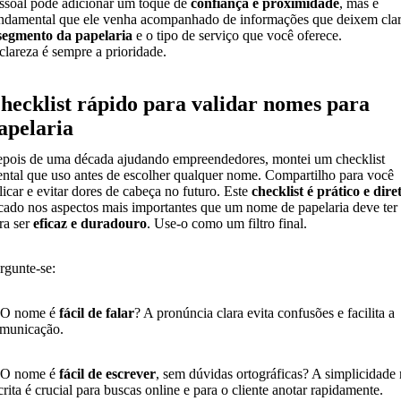
ssoal pode adicionar um toque de
confiança e proximidade
, mas é
ndamental que ele venha acompanhado de informações que deixem cla
segmento da papelaria
e o tipo de serviço que você oferece.
clareza é sempre a prioridade.
hecklist rápido para validar nomes para
apelaria
pois de uma década ajudando empreendedores, montei um checklist
ntal que uso antes de escolher qualquer nome. Compartilho para você
licar e evitar dores de cabeça no futuro. Este
checklist é prático e dire
cado nos aspectos mais importantes que um nome de papelaria deve ter
ra ser
eficaz e duradouro
. Use-o como um filtro final.
rgunte-se:
 O nome é
fácil de falar
? A pronúncia clara evita confusões e facilita a
municação.
 O nome é
fácil de escrever
, sem dúvidas ortográficas? A simplicidade
crita é crucial para buscas online e para o cliente anotar rapidamente.