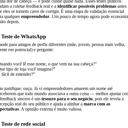
ita dor de cabeça — e pode custar quase nada. Esses testes práticos
udam a coletar feedback real e a
identificar possíveis problemas
antes
e eles se tornem caros de corrigir. É uma etapa de validação essencial
ra qualquer
empreendedor
. Um pouco de tempo agora pode economiz
ito depois.
. Teste de WhatsApp
nde para amigos de perfis diferentes (mãe, jovem, pessoa mais velha,
iente em potencial) e pergunte:
uando você lê esse nome, o que vem na sua cabeça?”
ue tipo de loja você imagina?”
 fácil de entender?”
o justifique: ouça. Já vi empreendedores amarem um nome até
rceberem que todo mundo associava a outra coisa — melhor ajustar ce
feedback sincero é um
tesouro para o seu negócio
, pois ele revela a
rcepção real do seu público e ajuda a alinhar a
marca com as
pectativas
. A opinião externa é muito valiosa.
 Teste de rede social