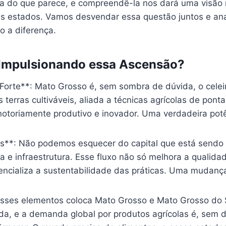
a do que parece, e compreendê-la nos dará uma visão 
es estados. Vamos desvendar essa questão juntos e anal
o a diferença.
 Impulsionando essa Ascensão?
Forte**: Mato Grosso é, sem sombra de dúvida, o celeir
 terras cultiváveis, aliada a técnicas agrícolas de pont
notoriamente produtivo e inovador. Uma verdadeira potê
os**: Não podemos esquecer do capital que está sendo
la e infraestrutura. Esse fluxo não só melhora a qualida
cializa a sustentabilidade das práticas. Uma mudança 
sses elementos coloca Mato Grosso e Mato Grosso do
ada, e a demanda global por produtos agrícolas é, sem 