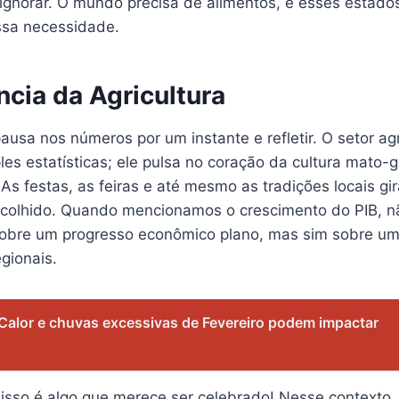
ignorar. O mundo precisa de alimentos, e esses estado
ssa necessidade.
cia da Agricultura
sa nos números por um instante e refletir. O setor agr
es estatísticas; ele pulsa no coração da cultura mato-
As festas, as feiras e até mesmo as tradições locais g
 colhido. Quando mencionamos o crescimento do PIB, 
obre um progresso econômico plano, mas sim sobre um
gionais.
Calor e chuvas excessivas de Fevereiro podem impactar
sso é algo que merece ser celebrado! Nesse contexto, a