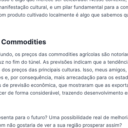
anifestação cultural, e um pilar fundamental para a c
om produto cultivado localmente é algo que sabemos q
s Commodities
fundo, os preços das commodities agrícolas são notoria
z no fim do túnel. As previsões indicam que a tendênci
os preços das principais culturas. Isso, meus amigos, s
es e, por consequência, mais arrecadação para os esta
as de previsão econômica, que mostraram que as export
cer de forma considerável, trazendo desenvolvimento 
esenta para o futuro? Uma possibilidade real de melhor
em não gostaria de ver a sua região prosperar assim?