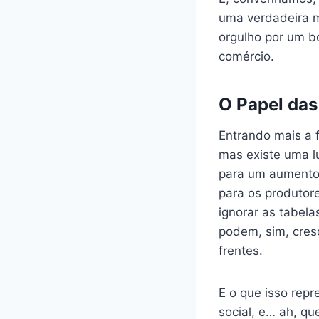
uma verdadeira m
orgulho por um b
comércio.
O Papel da
Entrando mais a 
mas existe uma lu
para um aumento d
para os produtor
ignorar as tabel
podem, sim, cres
frentes.
E o que isso repr
social, e… ah, qu