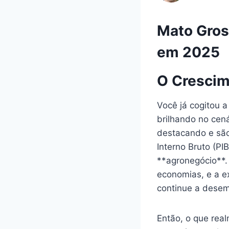
Mato Gros
em 2025
O Crescim
Você já cogitou 
brilhando no cen
destacando e são
Interno Bruto (PI
**agronegócio**.
economias, e a e
continue a dese
Então, o que real