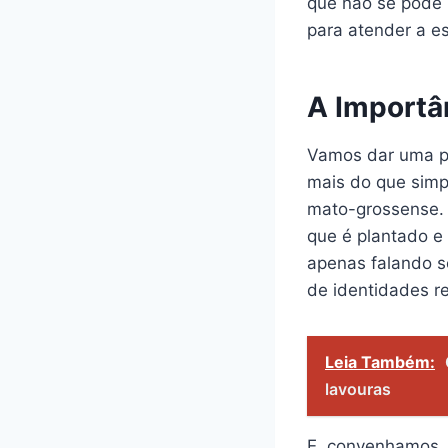
que não se pode 
para atender a e
A Importân
Vamos dar uma pau
mais do que simpl
mato-grossense. 
que é plantado e
apenas falando s
de identidades re
Leia Também:
lavouras
E, convenhamos, i