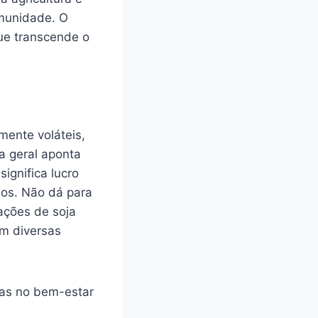
omunidade. O
ue transcende o
mente voláteis,
a geral aponta
ignifica lucro
dos. Não dá para
ações de soja
em diversas
ias no bem-estar