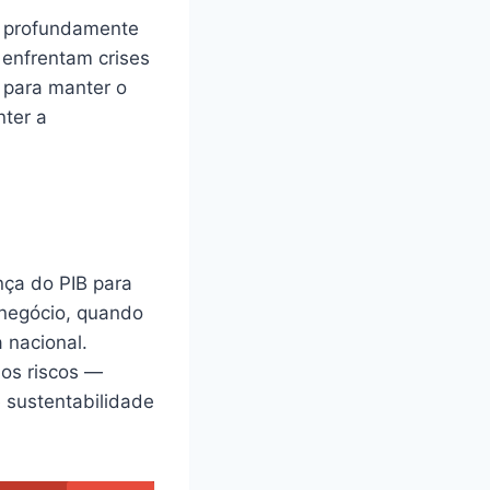
á profundamente
 enfrentam crises
 para manter o
nter a
nça do PIB para
onegócio, quando
 nacional.
ios riscos —
 sustentabilidade