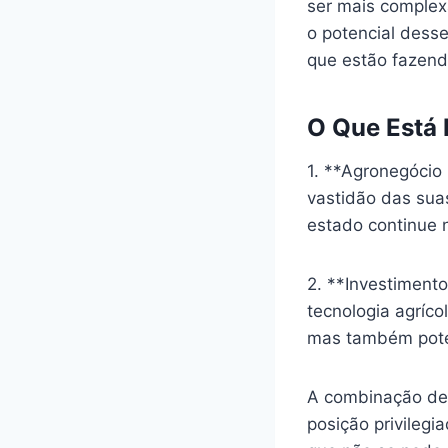
ser mais complex
o potencial dess
que estão fazend
O Que Está
1. **Agronegócio 
vastidão das suas
estado continue 
2. **Investiment
tecnologia agríco
mas também poten
A combinação de
posição privilegi