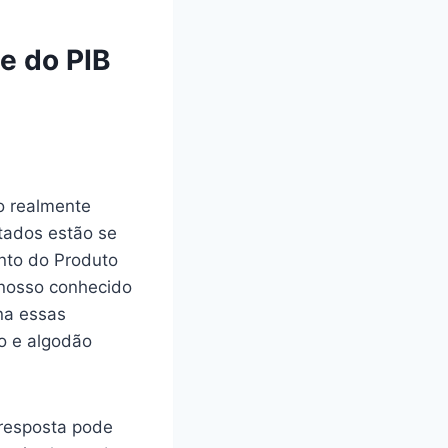
e do PIB
o realmente
stados estão se
nto do Produto
O nosso conhecido
na essas
ho e algodão
 resposta pode