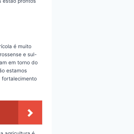
s estão prontos
ícola é muito
grossense e sul-
iram em torno do
não estamos
 fortalecimento
 agricultura é