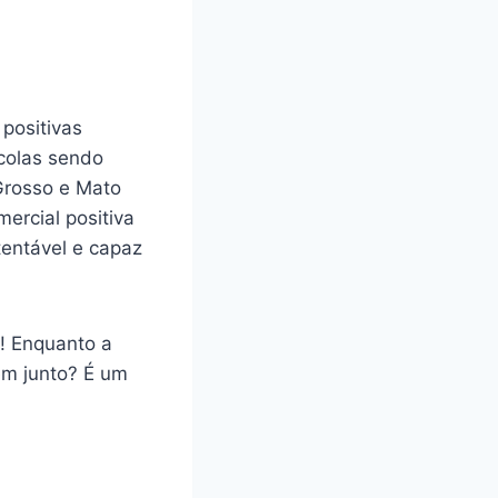
positivas
colas sendo
Grosso e Mato
ercial positiva
tentável e capaz
! Enquanto a
êm junto? É um