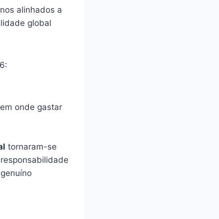
nos alinhados a
lidade global
6:
hem onde gastar
al
tornaram-se
 responsabilidade
 genuíno