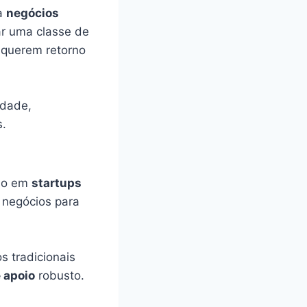
ra
negócios
ar uma classe de
: querem retorno
edade,
s.
ado em
startups
 negócios para
 tradicionais
 apoio
robusto.