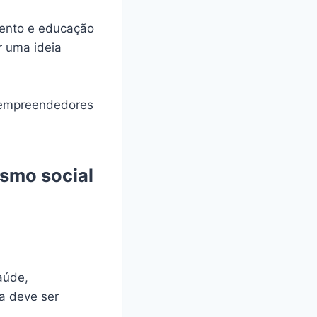
amento e educação
ar uma ideia
 empreendedores
smo social
aúde,
ma deve ser