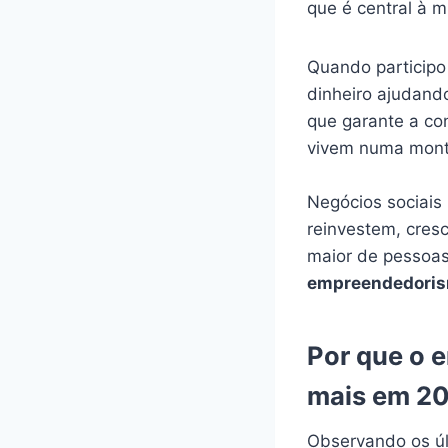
que é central à 
Quando participo
dinheiro ajudand
que garante a co
vivem numa monta
Negócios sociais
reinvestem, cres
maior de pessoas
empreendedoris
Por que o 
mais em 2
Observando os úl