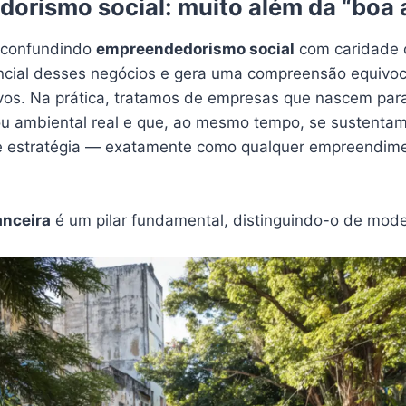
orismo social: muito além da “boa 
e confundindo
empreendedorismo social
com caridade o
tencial desses negócios e gera uma compreensão equivo
ivos. Na prática, tratamos de empresas que nascem par
ou ambiental real e que, ao mesmo tempo, se sustentam
e estratégia — exatamente como qualquer empreendimen
anceira
é um pilar fundamental, distinguindo-o de mod