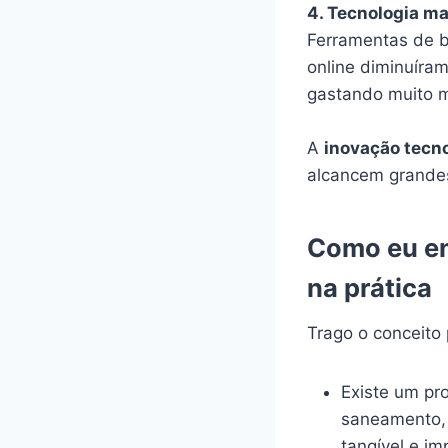
4. Tecnologia ma
Ferramentas de ba
online diminuíra
gastando muito m
A
inovação tecn
alcancem grande
Como eu en
na prática
Trago o conceito
Existe um pr
saneamento, e
tangível e im