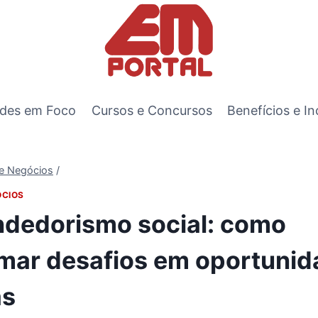
des em Foco
Cursos e Concursos
Benefícios e In
 e Negócios
/
ÓCIOS
dedorismo social: como
rmar desafios em oportuni
as