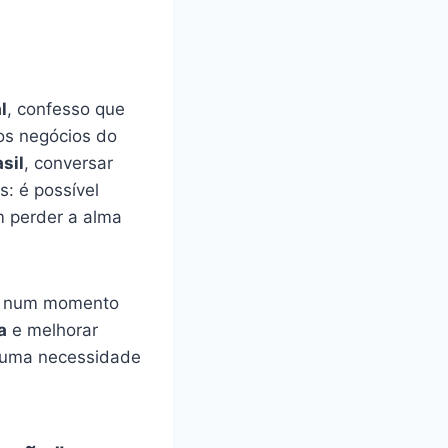
l
, confesso que
os negócios do
sil
, conversar
s: é possível
m perder a alma
do num momento
a
e melhorar
s uma necessidade