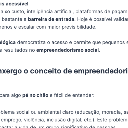
is acessível
ixo custo, inteligência artificial, plataformas de pag
m bastante a
barreira de entrada
. Hoje é possível valid
enos e escalar com maior previsibilidade.
ológica
democratiza o acesso e permite que pequenos
s resultados no
empreendedorismo social
.
xergo o conceito de empreendedori
 para algo
pé no chão
e fácil de entender:
oblema social ou ambiental claro (educação, moradia, s
mprego, violência, inclusão digital, etc.). Este proble
pactar a vida de um grupo significativo de pessoas.