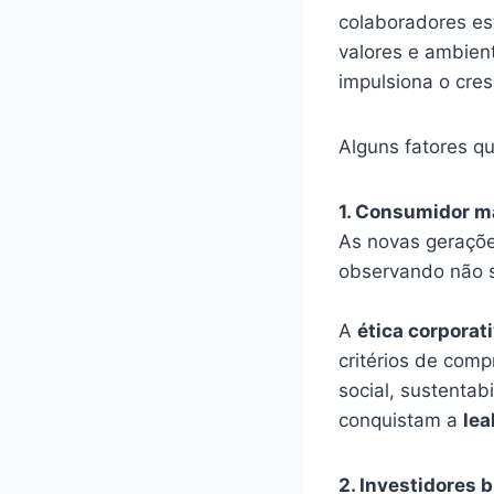
colaboradores es
valores e ambien
impulsiona o cres
Alguns fatores q
1. Consumidor m
As novas geraçõe
observando não s
A
ética corporat
critérios de com
social, sustentab
conquistam a
lea
2. Investidores