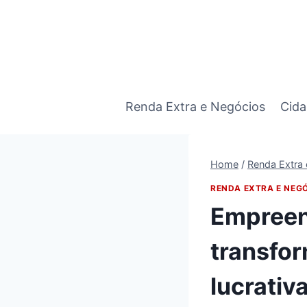
Pular
para
o
Conteúdo
Renda Extra e Negócios
Cida
Home
/
Renda Extra
RENDA EXTRA E NEG
Empreen
transfo
lucrativ