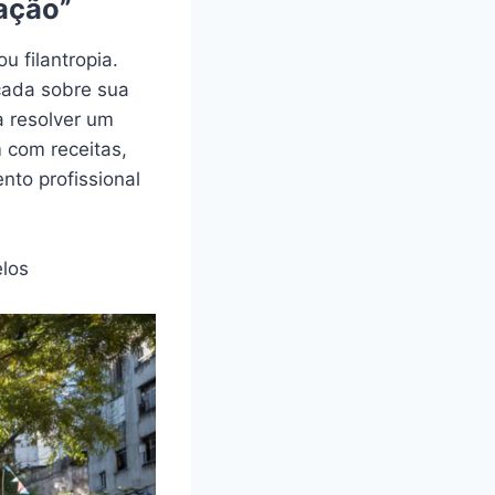
ação”
u filantropia.
cada sobre sua
a resolver um
 com receitas,
to profissional
elos