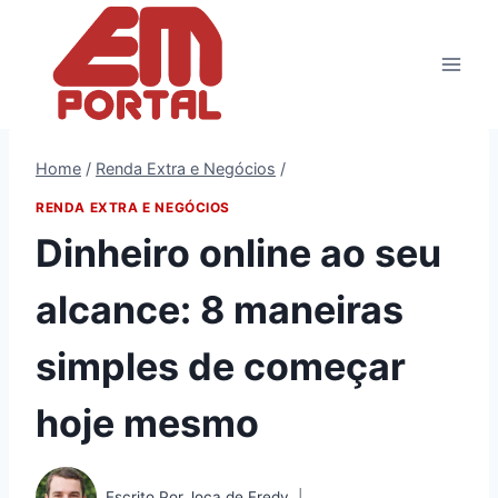
Pular
para
o
Conteúdo
Home
/
Renda Extra e Negócios
/
RENDA EXTRA E NEGÓCIOS
Dinheiro online ao seu
alcance: 8 maneiras
simples de começar
hoje mesmo
Escrito Por
Joca de Fredy