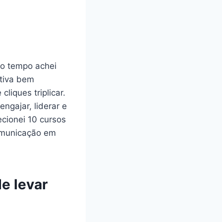
to tempo achei
ativa bem
iques triplicar.
gajar, liderar e
ecionei 10 cursos
comunicação em
de levar