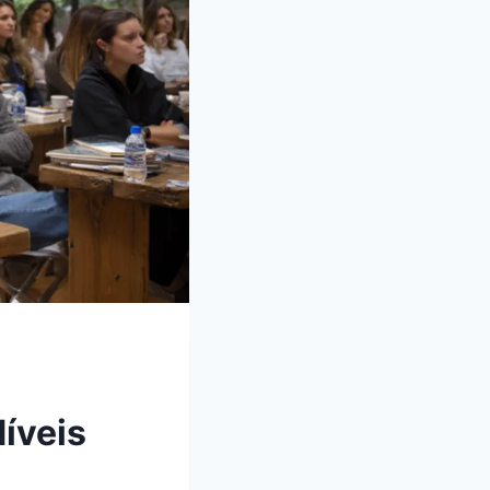
íveis