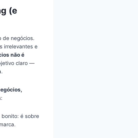
ng (e
o de negócios.
 irrelevantes e
cios não é
jetivo claro —
a.
negócios,
:
 bonito: é sobre
 marca.