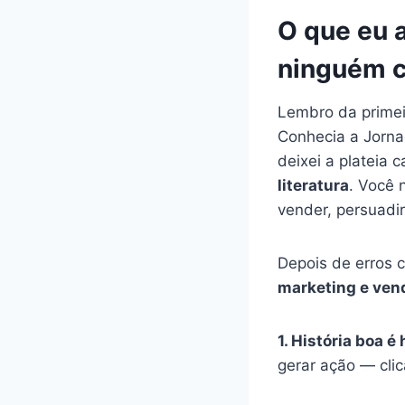
O que eu a
ninguém c
Lembro da primeir
Conhecia a Jornad
deixei a plateia 
literatura
. Você 
vender, persuadir,
Depois de erros 
marketing e ven
1. História boa é
gerar ação — clic