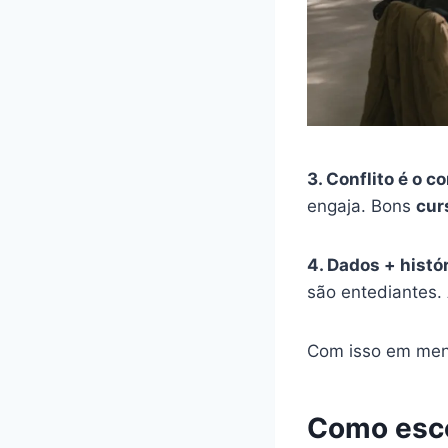
3. Conflito é o c
engaja. Bons
cur
4. Dados + histór
são entediantes.
Com isso em men
Como esco