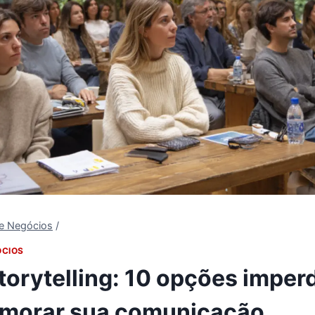
 e Negócios
/
ÓCIOS
torytelling: 10 opções imperd
imorar sua comunicação