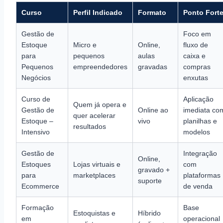
Curso
Perfil Indicado
Formato
Ponto Fort
Gestão de
Foco em
Estoque
Micro e
Online,
fluxo de
para
pequenos
aulas
caixa e
Pequenos
empreendedores
gravadas
compras
Negócios
enxutas
Curso de
Aplicação
Quem já opera e
Gestão de
Online ao
imediata co
quer acelerar
Estoque –
vivo
planilhas e
resultados
Intensivo
modelos
Gestão de
Integração
Online,
Estoques
Lojas virtuais e
com
gravado +
para
marketplaces
plataformas
suporte
Ecommerce
de venda
Formação
Base
Estoquistas e
Híbrido
em
operacional