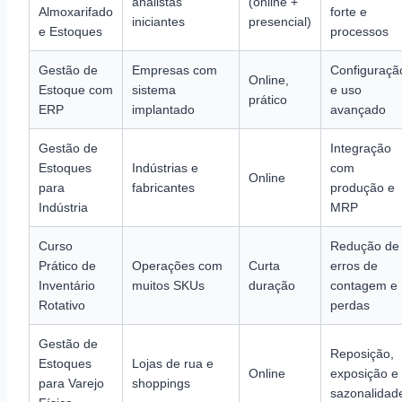
analistas
(online +
Almoxarifado
forte e
iniciantes
presencial)
e Estoques
processos
Gestão de
Empresas com
Configuraçã
Online,
Estoque com
sistema
e uso
prático
ERP
implantado
avançado
Gestão de
Integração
Estoques
Indústrias e
com
Online
para
fabricantes
produção e
Indústria
MRP
Curso
Redução de
Prático de
Operações com
Curta
erros de
Inventário
muitos SKUs
duração
contagem e
Rotativo
perdas
Gestão de
Reposição,
Estoques
Lojas de rua e
Online
exposição e
para Varejo
shoppings
sazonalidad