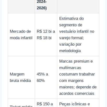
2024-
2026)
Estimativa do
segmento de
Mercado de
R$ 12 bi a
vestuário infantil no
moda infantil
R$ 18 bi
varejo formal;
variação por
metodologia
Marcas premium e
multimarcas
Margem
45% a
costumam trabalhar
bruta média
60%
com margens
maiores; depende de
acordos comerciais
R$ 150 a
Peças icônicas e