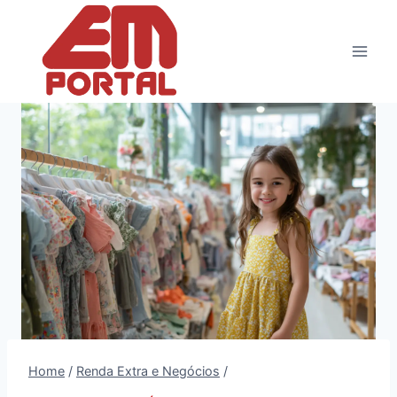
Pular
para
o
Conteúdo
Home
/
Renda Extra e Negócios
/