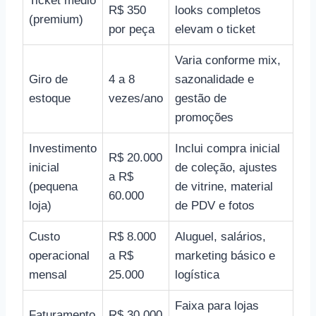
Ticket médio
R$ 350
looks completos
(premium)
por peça
elevam o ticket
Varia conforme mix,
Giro de
4 a 8
sazonalidade e
estoque
vezes/ano
gestão de
promoções
Investimento
Inclui compra inicial
R$ 20.000
inicial
de coleção, ajustes
a R$
(pequena
de vitrine, material
60.000
loja)
de PDV e fotos
Custo
R$ 8.000
Aluguel, salários,
operacional
a R$
marketing básico e
mensal
25.000
logística
Faixa para lojas
Faturamento
R$ 30.000