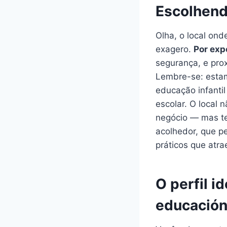
Escolhendo
Olha, o local on
exagero.
Por exp
segurança, e prox
Lembre-se: esta
educação infantil
escolar. O local
negócio — mas tem
acolhedor, que pe
práticos que atra
O perfil i
educación 