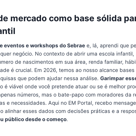
de mercado como base sólida pa
ntil
 de eventos e workshops do Sebrae
e, lá, aprendi que p
lquer negócio. No contexto de abrir uma escola infantil
mero de nascimentos em sua área, renda familiar, hábi
idade é crucial. Em 2026, temos ao nosso alcance base
squisas que podem ajudar nessa análise.
Garimpar ess
o é viável onde você pretende atuar ou se é melhor proc
apenas números, mas o bate-papo com moradores da re
vas e necessidades. Aqui no EM Portal, recebo mensagen
 alinhar esses dados com decisões práticas e a respo
eu público desde o começo
.