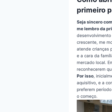
primeiro 
Seja sincero co
me lembro da pr
desenvolvimento 
crescente, me m
atende crianças p
e a cara da famí
mercado local. E
reconhecerem que
Por isso
, inicia
aquisitivo, e a 
preferem período
o começo.