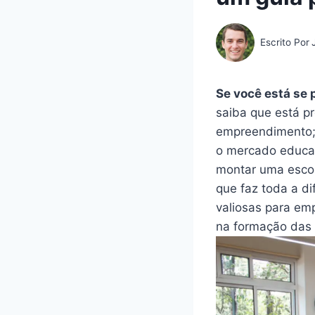
Escrito Por
Se você está se
saiba que está p
empreendimento; 
o mercado educac
montar uma escol
que faz toda a d
valiosas para em
na formação das 