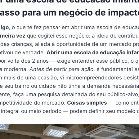
passo para um negócio de impact
migo
, o que te fez pensar em abrir uma escola de educaç
imeira vez
que cogitei esse negócio: a ideia de contribu
das crianças, aliada à oportunidade de um mercado p
otivou de verdade.
Abrir uma escola da educação infan
or volta dos 2 anos — exige entender esse público, o q
lia moderna.
Antes de partir para ação
, é fundamental e
m mais de uma ocasião, vi microempreendedores desist
 seu bairro ou cidade não tinha a demanda necessári
lmente, faça uma pesquisa detalhada do seu público-alvo
competitividade do mercado.
Coisas simples
— como ente
 integral ou meio período — podem definir seu modelo