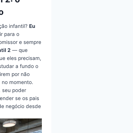
o
ão infantil?
Eu
ir para o
romissor e sempre
til 2
— que
ue eles precisam,
studar a fundo o
irem por não
a no momento.
, seu poder
nder se os pais
 de negócio desde