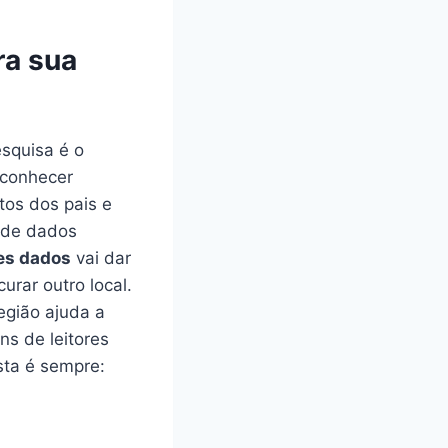
ra sua
esquisa é o
, conhecer
tos dos pais e
s de dados
es dados
vai dar
urar outro local.
gião ajuda a
s de leitores
sta é sempre: