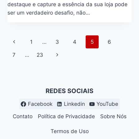
destaque e capture a essência da sua loja pode
ser um verdadeiro desafio, não…
Navegação
Página
1
…
3
4
5
6
da
Anterior
Página
7
…
23
Página
Seguinte
REDES SOCIAIS
Facebook
Linkedin
YouTube
Contato
Política de Privacidade
Sobre Nós
Termos de Uso