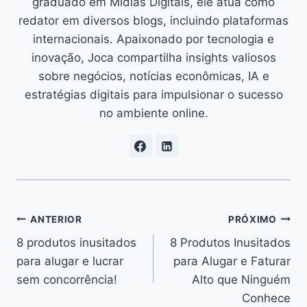
graduado em Mídias Digitais, ele atua como
redator em diversos blogs, incluindo plataformas
internacionais. Apaixonado por tecnologia e
inovação, Joca compartilha insights valiosos
sobre negócios, notícias econômicas, IA e
estratégias digitais para impulsionar o sucesso
no ambiente online.
Navegação
ANTERIOR
PRÓXIMO
8 produtos inusitados
8 Produtos Inusitados
de
para alugar e lucrar
para Alugar e Faturar
Post
sem concorrência!
Alto que Ninguém
Conhece