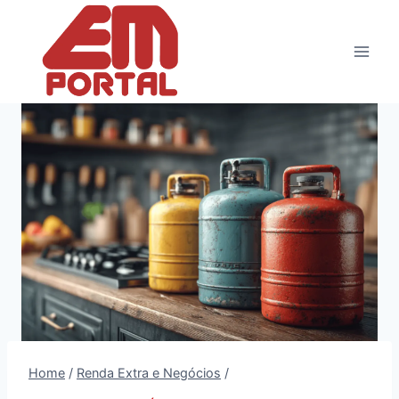
Pular
para
o
Conteúdo
Home
/
Renda Extra e Negócios
/