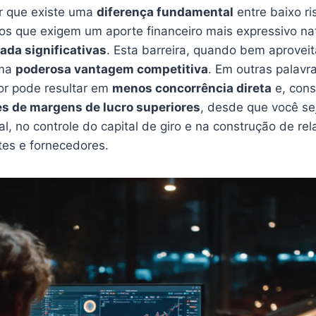
er que existe uma
diferença fundamental
entre baixo ri
ios que exigem um aporte financeiro mais expressivo na
rada significativas
. Esta barreira, quando bem aprovei
uma
poderosa vantagem competitiva
. Em outras palavr
or pode resultar em
menos concorrência direta
e, con
es de margens de lucro superiores
, desde que você se
l, no controle do capital de giro e na construção de r
tes e fornecedores.