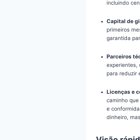
incluindo cen
Capital de g
primeiros me
garantida pa
Parceiros té
experientes, 
para reduzir 
Licenças e 
caminho que 
e conformida
dinheiro, ma
Visão rápid