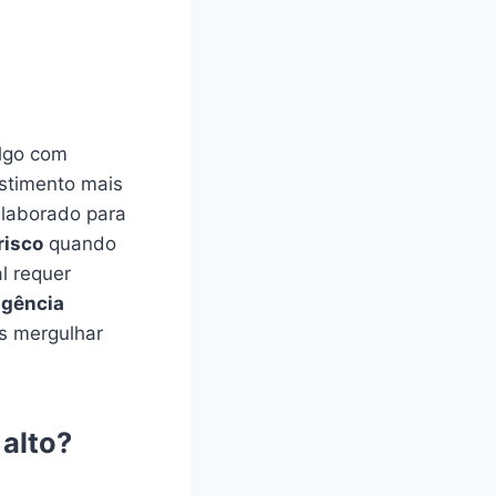
algo com
timento mais
elaborado para
risco
quando
l requer
igência
s mergulhar
alto?