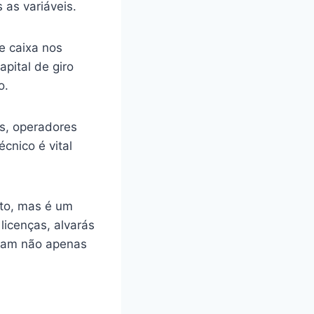
 as variáveis.
e caixa nos
pital de giro
o.
os, operadores
écnico é vital
nto, mas é um
licenças, alvarás
stam não apenas