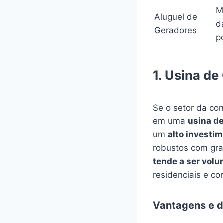
M
Aluguel de
d
Geradores
p
1. Usina de
Se o setor da co
em uma
usina d
um
alto investim
robustos com gran
tende a ser vol
residenciais e c
Vantagens e d