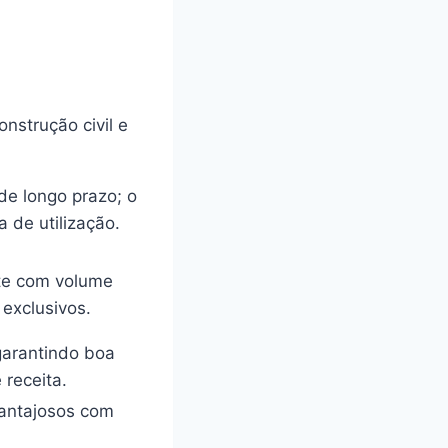
nstrução civil e
de longo prazo; o
a de utilização.
te com volume
 exclusivos.
garantindo boa
 receita.
vantajosos com