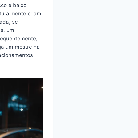
sco e baixo
turalmente criam
tada, se
as, um
sequentemente,
ja um mestre na
elacionamentos