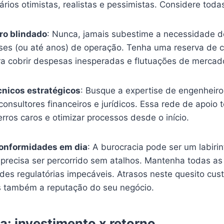
ários otimistas, realistas e pessimistas. Considere todas
iro blindado
: Nunca, jamais subestime a necessidade d
ses (ou até anos) de operação. Tenha uma reserva de ca
ra cobrir despesas inesperadas e flutuações de mercad
cnicos estratégicos
: Busque a expertise de engenheir
consultores financeiros e jurídicos. Essa rede de apoio t
erros caros e otimizar processos desde o início.
conformidades em dia
: A burocracia pode ser um labiri
precisa ser percorrido sem atalhos. Mantenha todas as 
des regulatórias impecáveis. Atrasos neste quesito cu
s também a reputação do seu negócio.
a: investimento x retorno