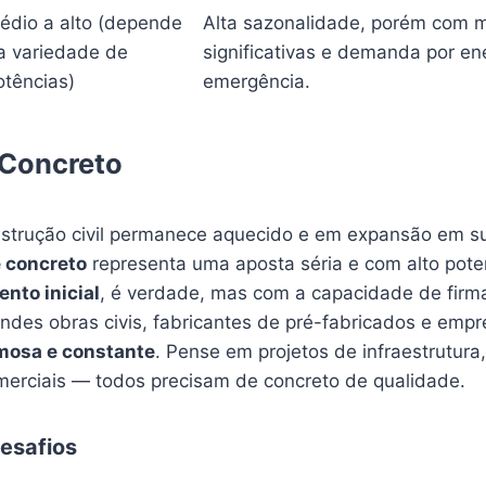
édio a alto (depende
Alta sazonalidade, porém com m
a variedade de
significativas e demanda por en
otências)
emergência.
 Concreto
nstrução civil permanece aquecido e em expansão em sua
e concreto
representa uma aposta séria e com alto poten
ento inicial
, é verdade, mas com a capacidade de firma
des obras civis, fabricantes de pré-fabricados e empre
umosa e constante
. Pense em projetos de infraestrutura,
omerciais — todos precisam de concreto de qualidade.
esafios