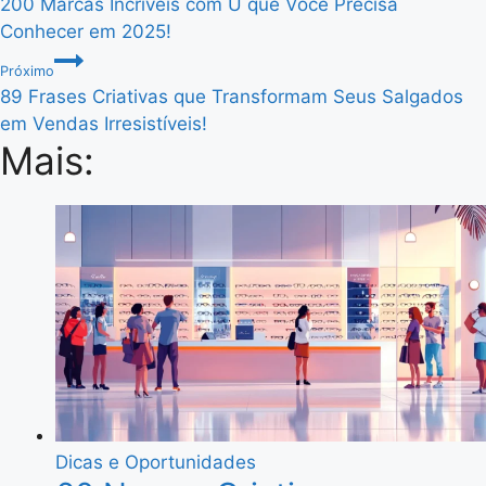
200 Marcas Incríveis com U que Você Precisa
de
Conhecer em 2025!
Post
Próximo
89 Frases Criativas que Transformam Seus Salgados
em Vendas Irresistíveis!
Mais:
Dicas e Oportunidades