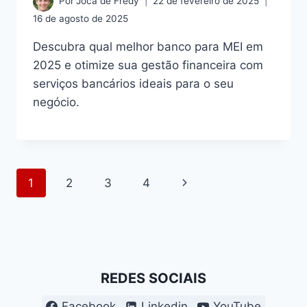
Por
Joca de Fredy
22 de fevereiro de 2025
16 de agosto de 2025
Descubra qual melhor banco para MEI em
2025 e otimize sua gestão financeira com
serviços bancários ideais para o seu
negócio.
Navegação
Página
1
2
3
4
da
Seguinte
Página
REDES SOCIAIS
Facebook
Linkedin
YouTube