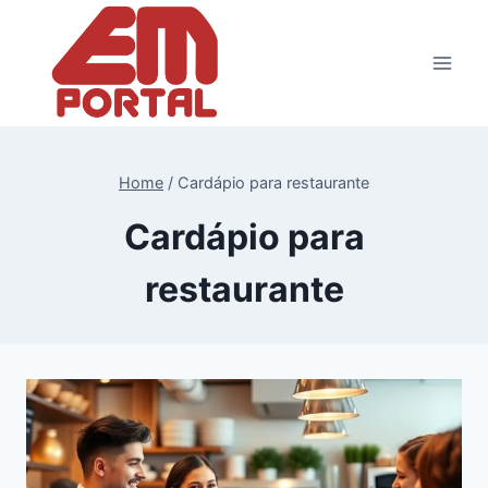
Pular
para
o
Conteúdo
Home
/
Cardápio para restaurante
Cardápio para
restaurante