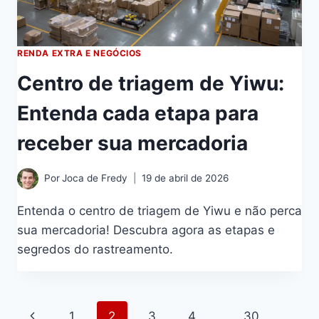
RENDA EXTRA E NEGÓCIOS
Centro de triagem de Yiwu:
Entenda cada etapa para
receber sua mercadoria
Por
Joca de Fredy
19 de abril de 2026
Entenda o centro de triagem de Yiwu e não perca
sua mercadoria! Descubra agora as etapas e
segredos do rastreamento.
Navegação
Página
1
2
3
4
…
30